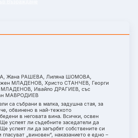
ър Възраждане
А, Жана РАШЕВА, Лиляна ШОМОВА,
ежен МЛАДЕНОВ, Христо СТАНЧЕВ, Георги
 МЛАДЕНОВ, Ивайло ДРАГИЕВ, със
фан МАВРОДИЕВ
ли са събрани в малка, задушна стая, за
че, обвинено в най-тежкото
бедени в неговата вина. Всички, освен
. Ще успеят ли съдебните заседатели да
Ще успеят ли да загърбят собствените си
гласуват „виновен“, наказанието е едно –