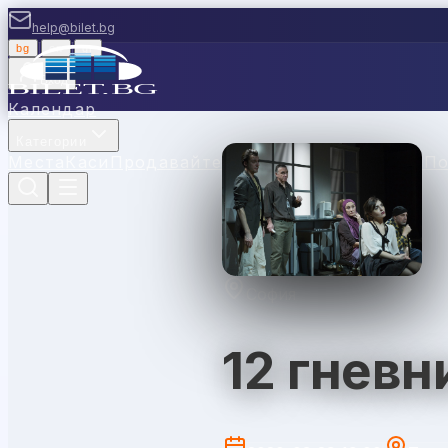
help@bilet.bg
bg
|
en
|
gr
Вход
Календар
Категории
Места
Каси
Продавайте с нас
Ваучери
Новини
П
София
12 гневн