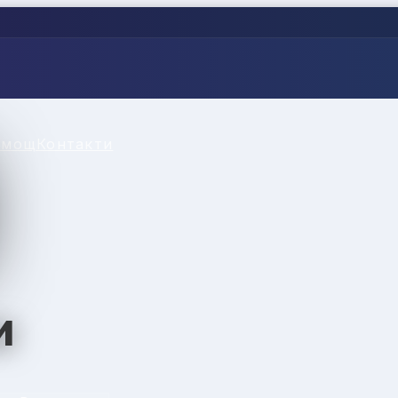
омощ
Контакти
и