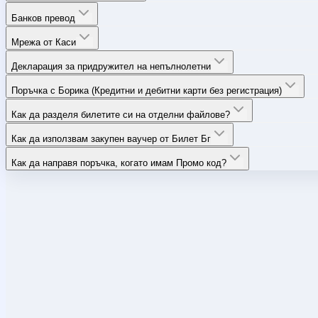
Банков превод
Мрежа от Каси
Декларация за придружител на непълнолетни
Поръчка с Борика (Кредитни и дебитни карти без регистрация)
Как да разделя билетите си на отделни файлове?
Как да използвам закупен ваучер от Билет Бг
Как да направя поръчка, когато имам Промо код?