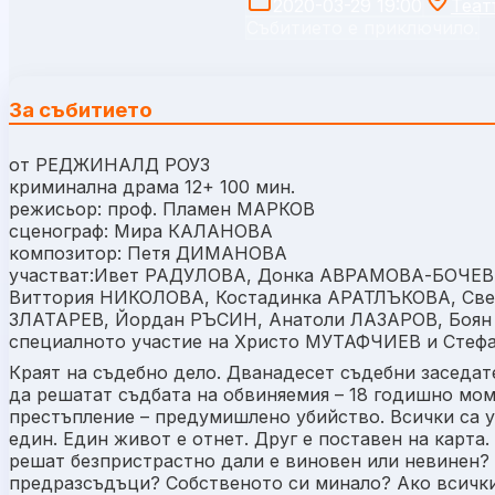
2020-03-29 19:00
Теат
Събитието е приключило.
За събитието
от РЕДЖИНАЛД РОУЗ
криминална драма 12+ 100 мин.
режисьор: проф. Пламен МАРКОВ
сценограф: Мира КАЛАНОВА
композитор: Петя ДИМАНОВА
участват:Ивет РАДУЛОВА, Донка АВРАМОВА-БОЧЕВ
Виттория НИКОЛОВА, Костадинка АРАТЛЪКОВА, Св
ЗЛАТАРЕВ, Йордан РЪСИН, Анатоли ЛАЗАРОВ, Боян
специалното участие на Христо МУТАФЧИЕВ и Сте
Краят на съдебно дело. Дванадесет съдебни заседате
да решатат съдбата на обвиняемия – 18 годишно мом
престъпление – предумишлено убийство. Всички са у
един. Един живот е отнет. Друг е поставен на карта
решат безпристрастно дали е виновен или невинен? 
предразсъдъци? Собственото си минало? Ако всички 