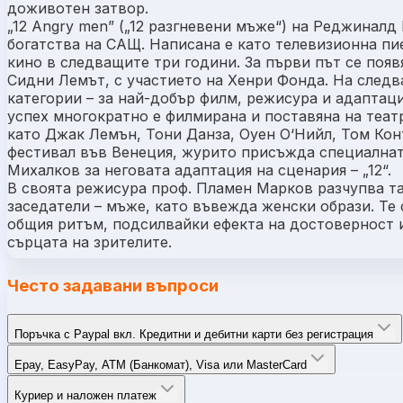
доживотен затвор.
„12 Angry men” („12 разгневени мъже“) на Реджиналд
богатства на САЩ. Написана е като телевизионна пие
кино в следващите три години. За първи път се появ
Сидни Лемът, с участието на Хенри Фонда. На следв
категории – за най-добър филм, режисура и адаптац
успех многократно е филмирана и поставяна на театр
като Джак Лемън, Тони Данза, Оуен О‘Нийл, Том Кон
фестивал във Венеция, журито присъжда специална
Михалков за неговата адаптация на сценария – „12“.
В своята режисура проф. Пламен Марков разчупва та
заседатели – мъже, като въвежда женски образи. Те 
общия ритъм, подсилвайки ефекта на достоверност и
сърцата на зрителите.
Често задавани въпроси
Поръчка с Paypal вкл. Кредитни и дебитни карти без регистрация
Epay, EasyPay, ATM (Банкомат), Visa или MasterCard
Куриер и наложен платеж