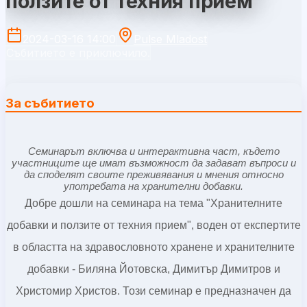
ползите от техния прием"
2024-03-16 14:00
Pulse Mladost
Събитието е приключило.
За събитието
Семинарът включва и интерактивна част, където
участниците ще имат възможност да задават въпроси и
да споделят своите преживявания и мнения относно
употребата на хранителни добавки.
Добре дошли на семинара на тема "Хранителните
добавки и ползите от техния прием", воден от експертите
в областта на здравословното хранене и хранителните
добавки - Биляна Йотовска, Димитър Димитров и
Христомир Христов. Този семинар е предназначен да