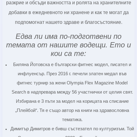
разкрие и обсъди важността и ролята на хранителните
добавки в ежедневното ни хранене и как те могат да
подпомогнат нашето здраве и благосъстояние.
Едва ли има по-подготвени по
темата от нашите водещи. Ето и
кои са те:
Биляна Йотовска е български фитнес модел, писател и
инфлуенсър. През 2016 г. печели златен медал във
фитнес турнир за жени Olympia Flex Magazine Model
Search в надпревара между 56 участнички от целия свят.
Избирана е 3 пъти за модел на корицата на списание
„Плейбой“. Тя е също автор на книги на здравословна
тематика.
Димитър Димитров е бивш състезател по културизъм. Той