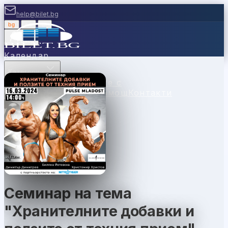
help@bilet.bg
bg
|
en
|
gr
Вход
Календар
Категории
Места
Каси
Продавайте с
нас
Ваучери
Новини
Помощ
Контакти
Семинар на тема
"Хранителните добавки и