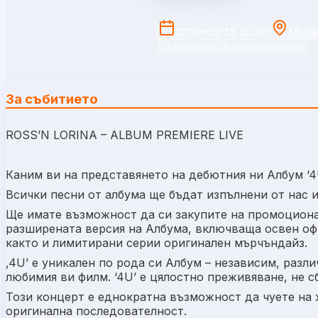
2019-02-13 20:00
Mixta
Събитието е приключило.
За събитието
ROSS’N LORINA – ALBUM PREMIERE LIVE
Каним ви на представянето на дебютния ни Албум ‘4
Всички песни от албума ще бъдат изпълнени от нас и
Ще имате възможност да си закупите на промоциона
разширената версия на Албума, включваща освен оф
както и лимитирани серии оригинален мърчъндайз.
‚4U’ е уникален по рода си Албум – независим, разли
любимия ви филм. ‘4U’ е цялостно преживяване, не с
Този концерт е еднократна възможност да чуете на 
оригинална последователност.