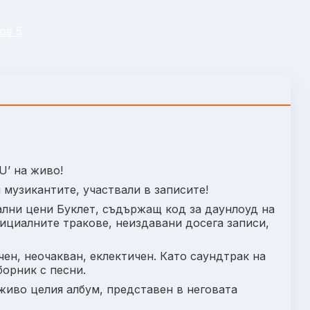
pe 5
U’ на живо!
 музикантите, участвали в записите!
лни цени Буклет, съдържащ код за даунлоуд на
ициалните тракове, неиздавани досега записи,
чен, неочакван, еклектичен. Като саундтрак на
борник с песни.
живо целия албум, представен в неговата