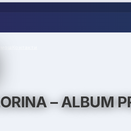
омощ
Контакти
LORINA – ALBUM P