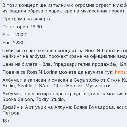
В този концерт ще изпълним с огромна страст и любо
изградили образа и характера на музикалния проект 
Програма на вечерта:
Doors open: 19:30
Start: 20:00
End: 22:30
Събитието ще включва концерт на Ross’N Lorina и го
мейкинг на албума, прожектиране на официални виде
Цена на билета – 8лв. /предварителна продажба/, 12л
Повече за Ross’N Lorina можете да научите тук:
https
Албумът е записан и смесен в Gega studio от Огнян 
Audio, Seattle, USA от Chris Hanzek. Музиканти:
Албумът е реализиран чрез краудфъндинг кампания в 
Spoke Saloon, Toxity Studio.
Дизайн и Арт уърк на Албума: Бояна Бъчварова, аси
Петров.
18+