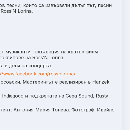
в песни, които са извървяли дълъг път, песни
Ross’N Lorina.
ст музиканти, прожекция на кратък филм -
оклипове на Ross’N Lorina.
в. в деня на концерта.
://www.facebook.com/rossnlorina/
Кьосовски. Мастерингът е реализиран в Hanzek
Indiegogo и подкрепата на Gega Sound, Rusty
стент: Антония-Мария Тонева. Фотограф: Ивайло