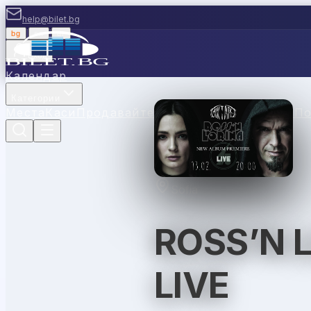
help@bilet.bg
bg
|
en
|
gr
Вход
Календар
Категории
Места
Каси
Продавайте с нас
Ваучери
Новини
П
Sofia
ROSS’N 
LIVE