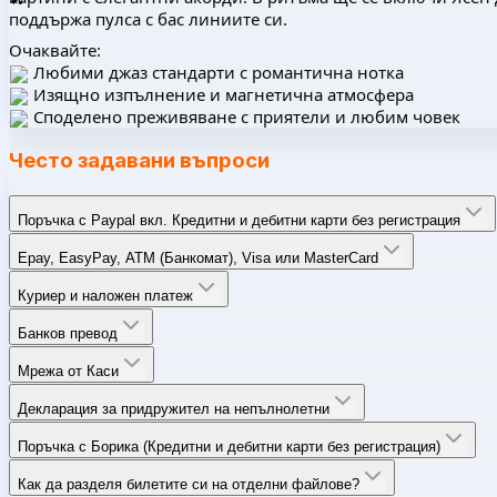
поддържа пулса с бас линиите си.
Очаквайте:
Любими джаз стандарти с романтична нотка
Изящно изпълнение и магнетична атмосфера
Споделено преживяване с приятели и любим човек
Често задавани въпроси
Поръчка с Paypal вкл. Кредитни и дебитни карти без регистрация
Epay, EasyPay, ATM (Банкомат), Visa или MasterCard
Куриер и наложен платеж
Банков превод
Мрежа от Каси
Декларация за придружител на непълнолетни
Поръчка с Борика (Кредитни и дебитни карти без регистрация)
Как да разделя билетите си на отделни файлове?