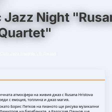
 Jazz Night "Rusa
 Quartet"
Club Jazz Insights \ В Джаза
ичната атмосфера на живия джаз с Rusana Hristova
реди с емоция, топлина и джаз магия.
докато Борис Петков на пианото ще рисува музикални
 Димитров на барабаните, а Радослав Паунов ще