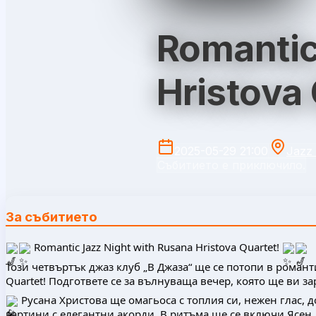
Romantic
Hristova
2025-05-29 21:00
Jazz 
Събитието е приключило.
За събитието
Romantic Jazz Night with Rusana Hristova Quartet!
Този четвъртък джаз клуб „В Джаза“ ще се потопи в романт
Quartet! Подгответе се за вълнуваща вечер, която ще ви за
Русана Христова ще омагьоса с топлия си, нежен глас, 
картини с елегантни акорди. В ритъма ще се включи Ясен