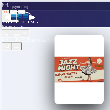
help@bilet.bg
bg
|
en
|
gr
Вход
Календар
Категории
Места
Каси
Продавайте с нас
Ваучери
Новини
П
Пловдив