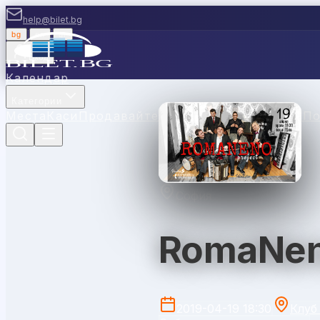
help@bilet.bg
bg
|
en
|
gr
Вход
Календар
Категории
Места
Каси
Продавайте с нас
Ваучери
Новини
П
София
RomaNeno
2019-04-19 18:30
Клуб 