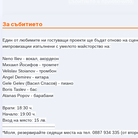
Събитието е приключило.
За събитието
Един от любимите ни гостуващи проекти ще бъдат отново на сценат
импровизации изпълнени с умелото майсторство на:
Neno Iliev - вокал, акордеон
Михаил Йосифов - тромпет
Velislav Stoianov - тромбон
Angel Demirev - китара
Gele Gelev (Васил Спасов) - пиано
Boris Taslev - бас
Atanas Popov - барабани
Врати: 18:30 ч.
Начало: 19:00 ч.
Вход на място: 15 лв.
----------------------------------
*Моля, резервирайте седящи места на тел. 0887 934 335 (от вторн