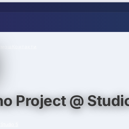
омощ
Контакти
 Project @ Studi
Studio 5