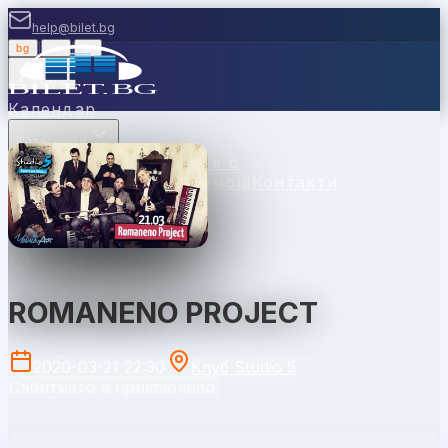
help@bilet.bg
bg
|
en
|
gr
Вход
Календар
Категории
Места
Каси
Продавайте с
нас
Ваучери
Новини
Помощ
Контакти
София
ROMANENO PROJECT
2020-03-21 22:30
Клуб Studio 5
Събитието е приключило.