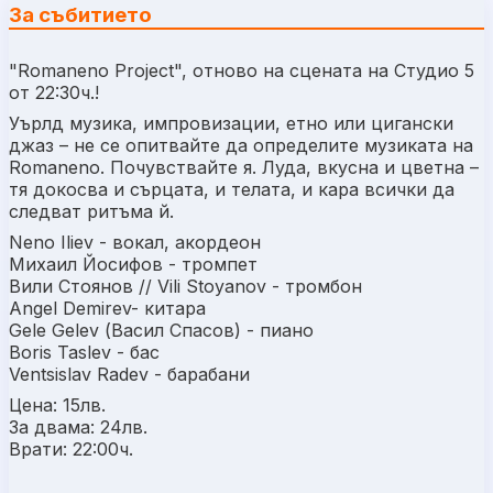
За събитието
"Romaneno Project", отново на сцената на Студио 5
от 22:30ч.!
Уърлд музика, импровизации, етно или цигански
джаз – не се опитвайте да определите музиката на
Romaneno. Почувствайте я. Луда, вкусна и цветна –
тя докосва и сърцата, и телата, и кара всички да
следват ритъма й.
Neno Iliev - вокал, акордеон
Михаил Йосифов - тромпет
Вили Стоянов // Vili Stoyanov - тромбон
Angel Demirev- китара
Gele Gelev (Васил Спасов) - пиано
Boris Taslev - бас
Ventsislav Radev - барабани
Цена: 15лв.
За двама: 24лв.
Врати: 22:00ч.