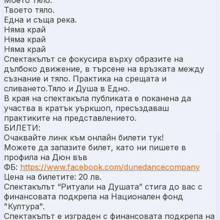
Моето тяло.
Твоето тяло.
Една и съща река.
Няма край
Няма край
Няма край
Спектакълът се фокусира върху образите на
дълбоко движение, в търсене на връзката между
съзнание и тяло. Практика на срещата и
сливането.Тяло и Душа в Едно.
В края на спектакъла публиката е поканена да
участва в кратък уъркшоп, пресъздаваш
практиките на представлението.
БИЛЕТИ:
Очаквайте линк към онлайн билети тук!
Можете да запазите билет, като ни пишете в
профила на Дюн във
ФБ:
https://www.facebook.com/dunedancecompany
Цена на билетите: 20 лв.
Спектакълът “Ритуали на Душата” стига до вас с
финансовата подкрепа на Национален фонд
"Култура".
Спектакълът е изграден с финансовата подкрепа на