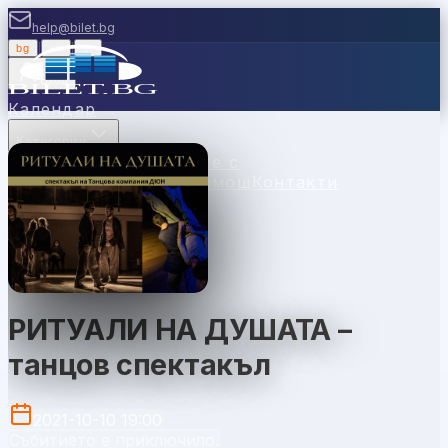
help@bilet.bg
bg
|
en
|
gr
Вход
Календар
Категории
Места
Каси
Продавайте с
нас
Ваучери
Новини
Помощ
Контакти
РИТУАЛИ НА ДУШАТА –
танцов спектакъл
2021-10-10 19:00
Събитието е приключило.