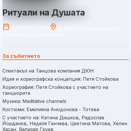
Ритуали на Душата
2022-08-14 19:00
Бургас Културен дом НХК
Събитието е приключило.
За събитието
Спектакъл на Танцова компания ДЮН
Идея и хореографска концепция: Петя Стойкова
Хореография: Петя Стойкова с участието на
танцьорите
Музика: Meditative channels
Костюми: Емелияна Анодонова - Тотева
С участието на: Катина Дишков, Радослав
Йорданов, Неделя Ганчева, Цветина Матова, Хелин
Хасан, Велизар Груев