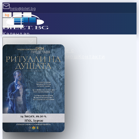
help@bilet.bg
bg
|
en
|
gr
Вход
Календар
Категории
Места
Каси
Продавайте с
нас
Ваучери
Новини
Помощ
Контакти
Бургас