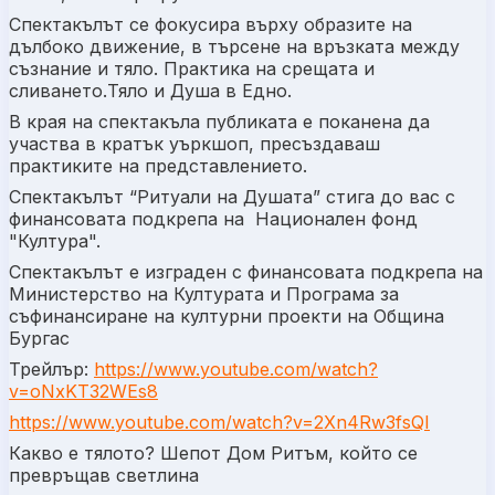
Спектакълът се фокусира върху образите на
дълбоко движение, в търсене на връзката между
съзнание и тяло. Практика на срещата и
сливането.Тяло и Душа в Едно.
В края на спектакъла публиката е поканена да
участва в кратък уъркшоп, пресъздаваш
практиките на представлението.
Спектакълът “Ритуали на Душата” стига до вас с
финансовата подкрепа на Национален фонд
"Култура".
Спектакълът е изграден с финансовата подкрепа на
Министерство на Културата и Програма за
съфинансиране на културни проекти на Община
Бургас
Трейлър:
https://www.youtube.com/watch?
v=oNxKT32WEs8
https://www.youtube.com/watch?v=2Xn4Rw3fsQI
Какво е тялото? Шепот Дом Ритъм, който се
превръщав светлина