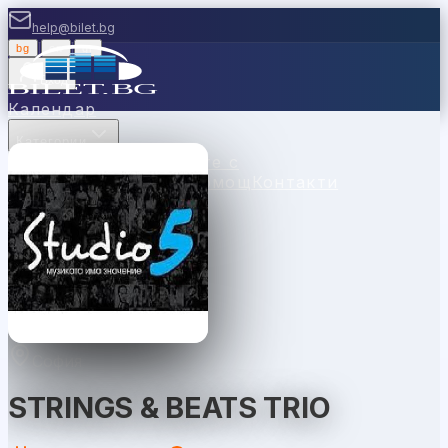
help@bilet.bg
bg
|
en
|
gr
Вход
Календар
Категории
Места
Каси
Продавайте с
нас
Ваучери
Новини
Помощ
Контакти
София
STRINGS & BEATS TRIO