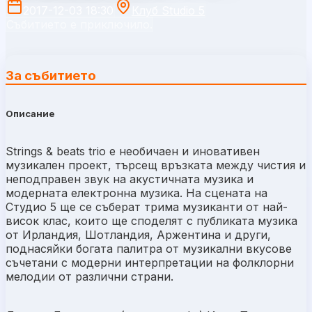
2017-12-03 18:30
Клуб Studio 5
Събитието е приключило.
За събитието
Описание
Strings & beats trio е необичаен и иновативен
музикален проект, търсещ връзката между чистия и
неподправен звук на акустичната музика и
модерната електронна музика. На сцената на
Студио 5 ще се съберат трима музиканти от най-
висок клас, които ще споделят с публиката музика
от Ирландия, Шотландия, Аржентина и други,
поднасяйки богата палитра от музикални вкусове
съчетани с модерни интерпретации на фолклорни
мелодии от различни страни.