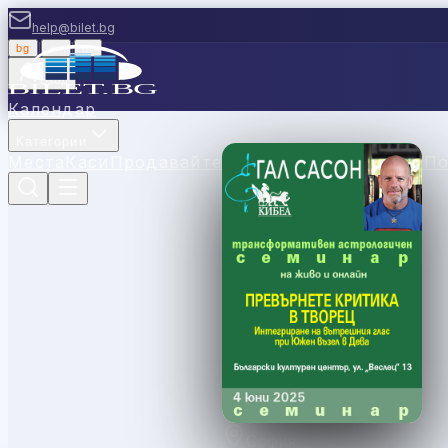
help@bilet.bg
bg
|
en
|
gr
Вход
Календар
Категории
Места
Каси
Продавайте с нас
Ваучери
Новини
П
София