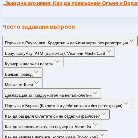
„
Звездна алхимия: Как да превърнем Огъня и Вода
Често задавани въпроси
Поръчка с Paypal вкл. Кредитни и дебитни карти без регистрация
Epay, EasyPay, ATM (Банкомат), Visa или MasterCard
Куриер и наложен платеж
Банков превод
Мрежа от Каси
Декларация за придружител на непълнолетни
Поръчка с Борика (Кредитни и дебитни карти без регистрация)
Как да разделя билетите си на отделни файлове?
Как да използвам закупен ваучер от Билет Бг
Как да направя поръчка, когато имам Промо код?