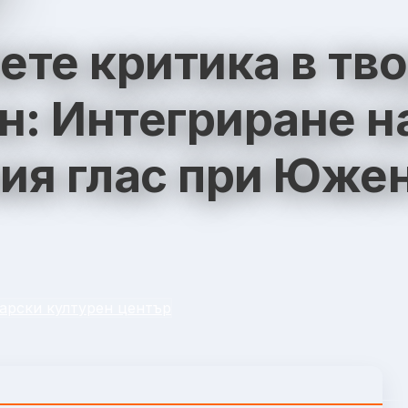
те критика в тво
н: Интегриране н
ия глас при Южен
арски културен център