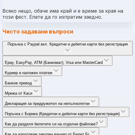
Всяко нещо, обаче има край и е време за края на
този фест. Елате да го изпратим заедно.
Често задавани въпроси
Поръчка с Paypal вкл. Кредитни и дебитни карти без регистрация
Epay, EasyPay, ATM (Банкомат), Visa или MasterCard
Куриер и наложен платеж
Банков превод
Мрежа от Каси
Декларация за придружител на непълнолетни
Поръчка с Борика (Кредитни и дебитни карти без регистрация)
Как да разделя билетите си на отделни файлове?
Как да използвам закупен ваучер от Билет Бг