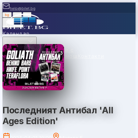
help@bilet.bg
bg
|
en
|
gr
Вход
Календар
Категории
Места
Каси
Продавайте с
нас
Ваучери
Новини
Помощ
Контакти
Sofia
Последният Антибал 'All
Ages Edition'
2024-04-21 19:00
Mixtape 5