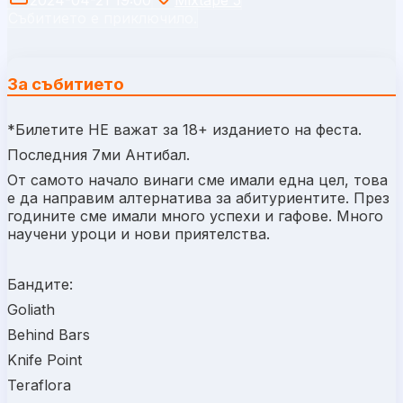
Събитието е приключило.
За събитието
*Билетите НЕ важат за 18+ изданието на феста.
Последния 7ми Антибал.
От самото начало винаги сме имали една цел, това
е да направим алтернатива за абитуриентите. През
годините сме имали много успехи и гафове. Много
научени уроци и нови приятелства.
Бандите:
Goliath
Behind Bars
Knife Point
Teraflora