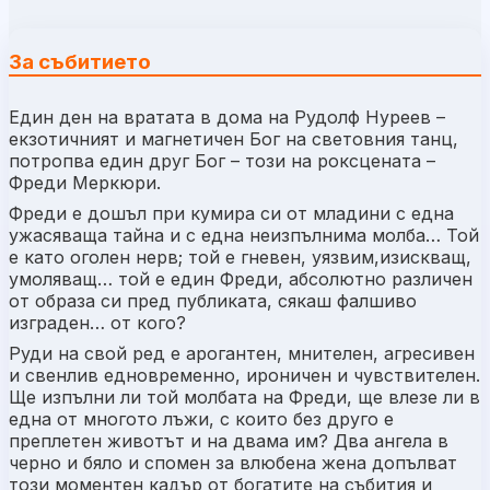
За събитието
Един ден на вратата в дома на Рудолф Нуреев –
екзотичният и магнетичен Бог на световния танц,
потропва един друг Бог – този на роксцената –
Фреди Меркюри.
Фреди е дошъл при кумира си от младини с една
ужасяваща тайна и с една неизпълнима молба… Той
е като оголен нерв; той е гневен, уязвим,изискващ,
умоляващ… той е един Фреди, абсолютно различен
от образа си пред публиката, сякаш фалшиво
изграден… от кого?
Руди на свой ред е арогантен, мнителен, агресивен
и свенлив едновременно, ироничен и чувствителен.
Ще изпълни ли той молбата на Фреди, ще влезе ли в
една от многото лъжи, с които без друго е
преплетен животът и на двама им? Два ангела в
черно и бяло и спомен за влюбена жена допълват
този моментен кадър от богатите на събития и