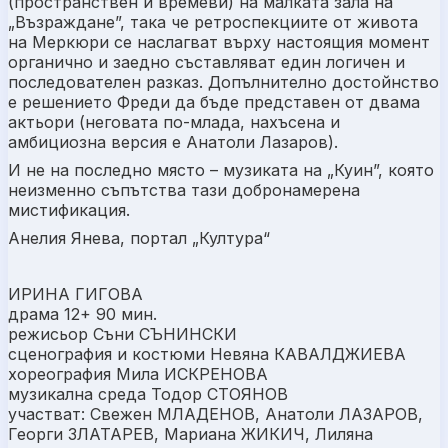
(пространствен и времеви) на малката зала на
„Възраждане”, така че ретроспекциите от живота
на Меркюри се наслагват върху настоящия момент
органично и заедно съставляват един логичен и
последователен разказ. Допълнително достойнство
е решението Фреди да бъде представен от двама
актьори (неговата по-млада, нахъсена и
амбициозна версия е Анатоли Лазаров).
И не на последно място – музиката на „Куин”, която
неизменно съпътства тази добронамерена
мистификация.
Анелия Янева, портал „Култура“
ИРИНА ГИГОВА
драма 12+ 90 мин.
режисьор Съни СЪНИНСКИ
сценография и костюми Невяна КАВАЛДЖИЕВА
хореография Мила ИСКРЕНОВА
музикална среда Тодор СТОЯНОВ
участват: Свежен МЛАДЕНОВ, Анатоли ЛАЗАРОВ,
Георги ЗЛАТАРЕВ, Мариана ЖИКИЧ, Лиляна