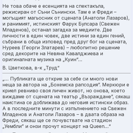
Не това обаче е есенцията на спектакъла,
режисиран от Съни Сънински. Там е и Фреди –
могъщият магьосник от сцената (Анатоли Лазаров),
и ранимият, истинският Фарук Булсара (Свежен
Младенов), останал загадка за медиите. Две
личности в един човек, две истини за един гений,
събрани в обща изповед пред друг бог на сцената,
Нуреев (Георги Златарев) – любопитно решение
сред декорите на Невяна Кавалджиева и
оригиналната музика на „Куин“…
В. Цветкова, в-к „Труд“
„… Публиката ще открие за себе си много нови
неща за автора на „Бохемска рапсодия”. Меркюри е
криел ревниво своя личен живот, но онова, което
виждаме от сцената на театър „Възраждане”, сякаш
наистина се доближава до неговия истински образ.
А в последните минути с изпълнението на Свежен
Младенов и Анатоли Лазаров – в двата образа на
Фреди, сякаш ще се почувствате на стадион
„Уембли” и онзи прочут концерт на Queen…“