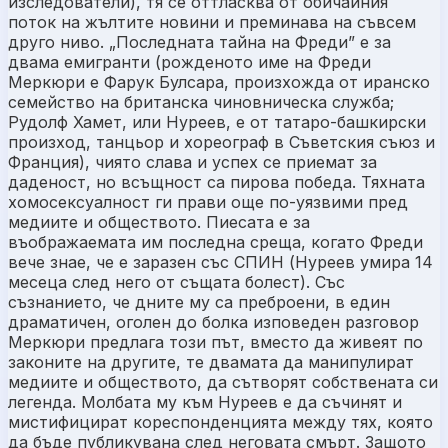
изследователи), тя се оттласква от обичайния
поток на жълтите новини и преминава на съвсем
друго ниво. „Последната тайна на Фреди” е за
двама емигранти (рожденото име на Фреди
Меркюри е Фарук Булсара, произхожда от иранско
семейство на британска чиновническа служба;
Рудолф Хамет, или Нуреев, е от татаро-башкирски
произход, танцьор и хореограф в Съветския съюз и
Франция), чиято слава и успех се приемат за
даденост, но всъщност са пирова победа. Тяхната
хомосексуалност ги прави още по-уязвими пред
медиите и обществото. Пиесата е за
въображаемата им последна среща, когато Фреди
вече знае, че е заразен със СПИН (Нуреев умира 14
месеца след него от същата болест). Със
съзнанието, че дните му са преброени, в един
драматичен, оголен до болка изповеден разговор
Меркюри предлага този път, вместо да живеят по
законите на другите, те двамата да манипулират
медиите и обществото, да сътворят собствената си
легенда. Молбата му към Нуреев е да съчинят и
мистифицират кореспонденцията между тях, която
да бъде публикувана след неговата смърт. Защото