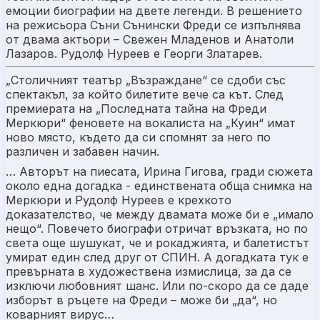
емоции биографии на двете легенди. В решението
на режисьора Съни Сънински Фреди се изпълнява
от двама актьори – Свежен Младенов и Анатоли
Лазаров. Рудолф Нуреев е Георги Златарев.
„Столичният театър „Възраждане“ се сдоби със
спектакъл, за който билетите вече са кът. След
премиерата на „Последната тайна на Фреди
Меркюри“ феновете на вокалиста на „Куин“ имат
ново място, където да си спомнят за него по
различен и забавен начин.
… Авторът на пиесата, Ирина Гигова, гради сюжета
около една догадка - единствената обща снимка на
Меркюри и Рудолф Нуреев е крехкото
доказателство, че между двамата може би е „имало
нещо“. Повечето биографи отричат връзката, но по
света още шушукат, че и рокаджията, и балетистът
умират един след друг от СПИН. А догадката тук е
превърната в художествена измислица, за да се
изключи любовният шанс. Или по-скоро да се даде
изборът в ръцете на Фреди – може би „да“, но
коварният вирус…