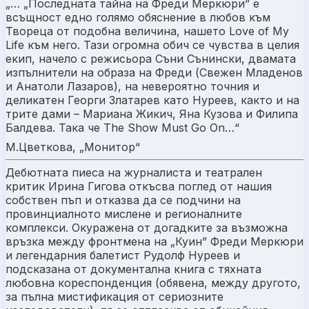
„… „Последната тайна на Фреди Меркюри” е
всъщност едно голямо обяснение в любов към
Твореца от подобна величина, нашето Love of My
Life към него. Тази огромна обич се чувства в целия
екип, начело с режисьора Съни Сънински, двамата
изпълнители на образа на Фреди (Свежен Младенов
и Анатоли Лазаров), на невероятно точния и
деликатен Георги Златарев като Нуреев, както и на
трите дами – Мариана Жикич, Яна Кузова и Филипа
Балдева. Така че The Show Must Go On…“
М.Цветкова, „Монитор“
Дебютната пиеса на журналиста и театрален
критик Ирина Гигова откъсва поглед от нашия
собствен пъп и отказва да се подчини на
провинциалното мислене и регионалните
комплекси. Окуражена от догадките за възможна
връзка между фронтмена на „Куин” Фреди Меркюри
и легендарния балетист Рудолф Нуреев и
подсказана от документална книга с тяхната
любовна кореспонденция (обявена, между другото,
за пълна мистификация от сериозните