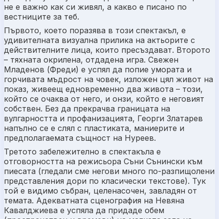
не е важно как си живял, а какво е писано по
вестниците за теб.
Първото, което поразява в този спектакъл, е
удивителната визуална прилика на актьорите с
действителните лица, които пресъздават. Второто
– тяхната окрилена, отдадена игра. Свежен
Младенов (Фреди) е успял да попие умората и
горчивата мъдрост на човек, изложен цял живот на
показ, живеещ едновременно два живота – този,
който се очаква от него, и онзи, който е неговият
собствен. Без да прекрачва границата на
вулгарността и профанизацията, Георги Златарев
напълно се е слял с пластиката, маниерите и
предполагаемата същност на Нуреев.
Третото забележително в спектакъла е
отговорността на режисьора Съни Сънински към
пиесата (гледали сме негови много по-разпищолени
представления дори по класически текстове). Тук
той е видимо събран, целенасочен, завладян от
темата. Адекватната сценография на Невяна
Кавалджиева е успяла да придаде обем