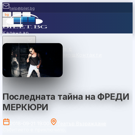
help@bilet.bg
bg
|
en
|
gr
Вход
Календар
Категории
Места
Каси
Продавайте с
нас
Ваучери
Новини
Помощ
Контакти
София
Последната тайна на ФРЕДИ
МЕРКЮРИ
2018-09-21 19:00
Театър Възраждане
Събитието е приключило.