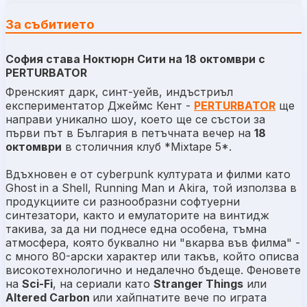
За събитието
София става Ноктюрн Сити на 18 октомври с
PERTURBATOR
Френският дарк, синт-уейв, индъстриъл
експериментатор Джеймс Кент -
PERTURBATOR
ще
направи уникално шоу, което ще се състои за
първи път в България в петъчната вечер на
18
октомври
в столичния клуб *Mixtape 5*.
Вдъхновен е от cyberpunk културата и филми като
Ghost in a Shell, Running Man и Akira, той използва в
продукциите си разнообразни софтуерни
синтезатори, както и емулаторите на винтидж
такива, за да ни поднесе една особенa, тъмна
атмосфера, която буквално ни "
вкарва във филма
" -
с много 80-арски характер или такъв, който описва
високотехнологично и недалечно бъдеще. Феновете
на
Sci-Fi
, на сериали като
Stranger Things
или
Altered Carbon
или хайпнатите вече по играта