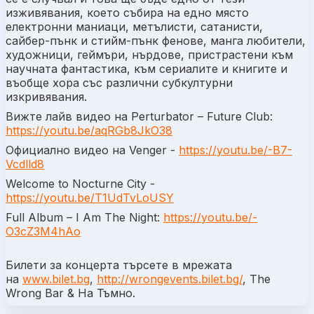
изживявания, коeто събира на едно място
електронни маниаци, метълисти, сатанисти,
сайбер-пънк и стийм-пънк фенове, манга любители,
художници, геймъри, нърдове, пристрастени към
научната фантастика, към сериалите и книгите и
въобще хора със различни субкултурни
изкривявания.
Вижте лайв видео на Perturbator –
Future Club
:
https://youtu.be/aqRGb8JkO38
Официално видео на
Venger
-
https://youtu.be/-B7-
Vcdlld8
Welcome to Nocturne City
-
https://youtu.be/T1UdTvLoUSY
Full Album –
I Am The Night
:
https://youtu.be/-
O3cZ3M4hAo
Билети за концерта търсете в мрежата
на
www.bilet.bg
,
http://wrongevents.bilet.bg/
, The
Wrong Bar & На Тъмно.