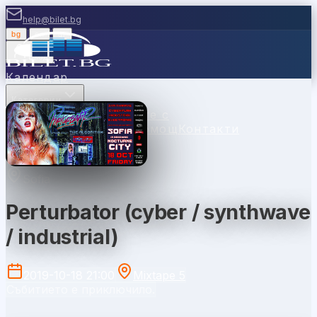
help@bilet.bg
bg
|
en
|
gr
Вход
Календар
Категории
Места
Каси
Продавайте с
нас
Ваучери
Новини
Помощ
Контакти
Sofia
Perturbator (cyber / synthwave
/ industrial)
2019-10-18 21:00
Mixtape 5
Събитието е приключило.