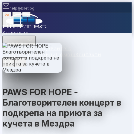
help@bilet.bg
bg
|
en
|
gr
Вход
Календар
Категории
Места
Каси
Продавайте с
нас
Ваучери
Новини
Помощ
Контакти
София
PAWS FOR HOPE -
Благотворителен концерт в
подкрепа на приюта за
кучета в Мездра