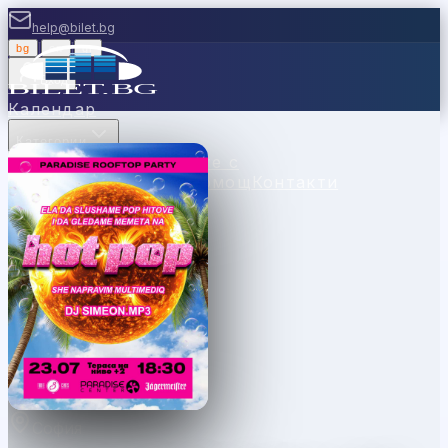
help@bilet.bg
bg
|
en
|
gr
Вход
Календар
Категории
Места
Каси
Продавайте с
нас
Ваучери
Новини
Помощ
Контакти
София