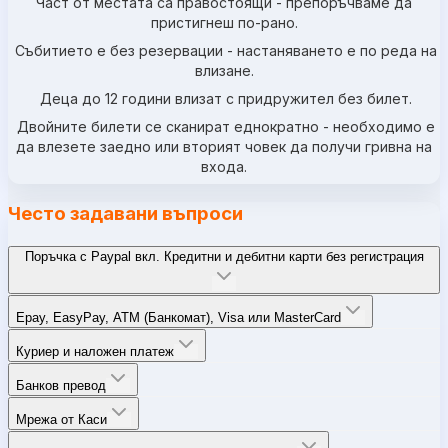
Част от местата са правостоящи - препоръчваме да
пристигнеш по-рано.
Събитието е без резервации - настаняването е по реда на
влизане.
Деца до 12 години влизат с придружител без билет.
Двойните билети се сканират еднократно - необходимо е
да влезете заедно или вторият човек да получи гривна на
входа.
Често задавани въпроси
Поръчка с Paypal вкл. Кредитни и дебитни карти без регистрация
Epay, EasyPay, ATM (Банкомат), Visa или MasterCard
Куриер и наложен платеж
Банков превод
Мрежа от Каси