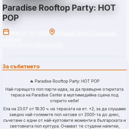
Paradise Rooftop Party: HOT
POP
2026-07-23 18:30
Paradise Center (Парадайс
център)
Събитието е приключило.
За събитието
🔥 Paradise Rooftop Party: HOT POP
Най-горещото поп парти идва, за да превърне откритата
тераса на Paradise Center в мултимедийна сцена под
открито небе!
Ела на 23.07 от 18:30 ч. на терасата на ет. +2, за да слушаме
заедно най-големите поп хитове от 2000-та до днес,
съчетани с едни от най-култовите моменти в българската и
световната поп култура. Очакват те студени напитки,