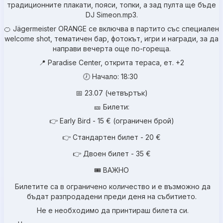
традиционните плакати, пояси, топки, а зад пулта ще бъде
DJ Simeon.mp3.
🍊 Jägermeister ORANGE се включва в партито със специален
welcome shot, тематичен бар, фотокът, игри и награди, за да
направи вечерта още по-гореща.
📍 Paradise Center, открита тераса, ет. +2
🕖 Начало: 18:30
📅 23.07 (четвъртък)
🎫 Билети:
👉 Early Bird - 15 € (ограничен брой)
👉 Стандартен билет - 20 €
👉 Двоен билет - 35 €
🎟 ВАЖНО
Билетите са в ограничено количество и е възможно да
бъдат разпродадени преди деня на събитието.
Не е необходимо да принтираш билета си.