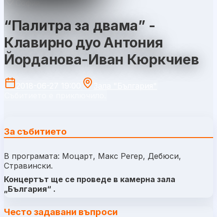
София
“Палитра за двама” -
Клавирно дуо Антония
Йорданова-Иван Кюркчиев
2018-06-27 19:00
Зала "България"
Събитието е приключило.
За събитието
В програмата: Моцарт, Макс Регер, Дебюси,
Стравински.
Концертът ще се проведе в камерна зала
„България“ .
Често задавани въпроси