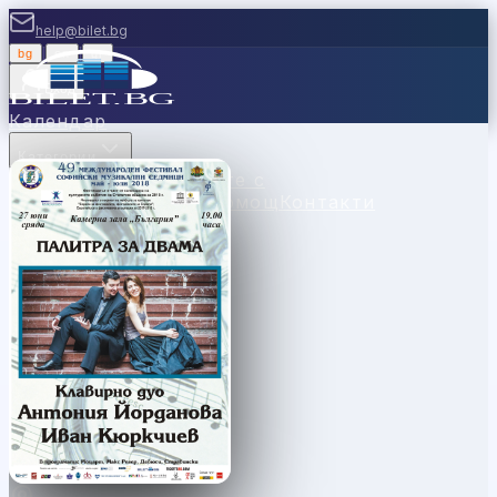
help@bilet.bg
bg
|
en
|
gr
Вход
Календар
Категории
Места
Каси
Продавайте с
нас
Ваучери
Новини
Помощ
Контакти