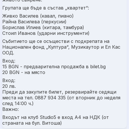
Групата ще бъде в състав „квартет“:
Живко Василев (кавал, пиано)
Райна Василева (перкусии)
Борислав Илиев (китара, тамбура)
Стоил Иванов (ударни инструменти)
Събитието ще се осъществи с подкрепата на
Национален фонд „Култура“, Музикаутор и Ел Кас
ООД.
Вход:
15 BGN - предварителна продажба в bilet.bg
20 BGN - на място
Вход:
20 лв.
Преди да закупите билет, резервирайте седящи
места на тел. 0887 934 335 (от вторник до неделя
след 14:00 ч.)
Важно:
Входът на клуб Studio5 e вход А4 на НДК (от
страната на бул. Витоша)