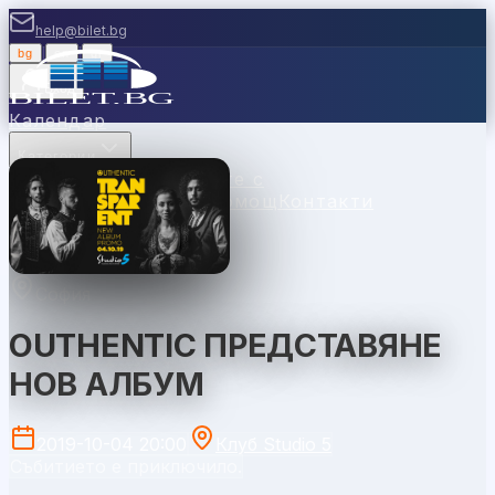
help@bilet.bg
bg
|
en
|
gr
Вход
Календар
Категории
Места
Каси
Продавайте с
нас
Ваучери
Новини
Помощ
Контакти
София
OUTHENTIC ПРЕДСТАВЯНЕ
НОВ АЛБУМ
2019-10-04 20:00
Клуб Studio 5
Събитието е приключило.