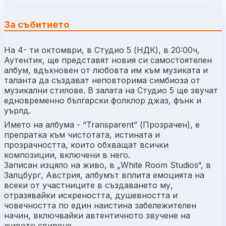
За събитието
На 4- ти октомври, в Студио 5 (НДК), в 20:00ч,
Аутентик, ще представят новия си самостоятелен
албум, вдъхновен от любовта им към музиката и
талантa да създават неповторима симбиоза от
музикални стилове. В залата на Студио 5 ще звучат
едновременно български фолклор джаз, фънк и
уърлд.
Името на албума - “Transparent” (Прозрачен), е
препратка към чистотата, истината и
прозрачността, които обхващат всички
композиции, включени в него.
Записан изцяло на живо, в „White Room Studios“, в
Залцбург, Австрия, албумът вплита емоцията на
всеки от участниците в създаването му,
отразявайки искреността, душевността и
човечността по един наистина забележителен
начин, включвайки автентичното звучене на
живото свирене.