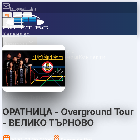
help@bilet.bg
bg
|
en
|
gr
Вход
Календар
Категории
Места
Каси
Продавайте с
нас
Ваучери
Новини
Помощ
Контакти
Велико Търново
ОРАТНИЦА - Overground Tour
- ВЕЛИКО ТЪРНОВО
2020-03-20 21:00
Sammy's Bar