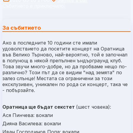
Събитието е приключило.
За събитието
Ако в последните 10 години сте имали
удоволствието да посетите концерт на Оратница
във Велико Търново, най-вероятно, той е започнал
в полунощ в някой препълнен ъндърграунд клуб.
Това звучи много-добре, но да пробваме нещо по-
различно? Този път да се видим "над земята" по
залез слънце! Местата са ограничени за този
ексклузивен, уникален по рода си концерт, така че
- побързайте.
Оратница ще бъдат секстет
(шест човека):
Ася Пинчева: вокали
Дияна Василева: вокали
Иван Господинов Попа: вокали