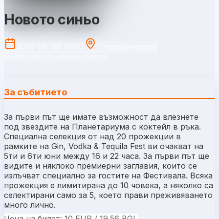
Новото синьо
2026-06-06 19:00
Топлоцентрала
Събитието е приключило.
За събитието
За първи път ще имате възможност да влезнете
под звездите на Планетариума с коктейл в ръка.
Специална селекция от над 20 прожекции в
рамките на
Gin, Vodka & Tequila Fest
ви очакват на
5ти и 6ти юни между 16 и 22 часа. За първи път ще
видите и няклоко премиерни заглавия, които се
излъчват специално за гостите на Фестивала. Всяка
прожекция е лимитирана до 10 човека, а няколко са
селектирани само за 5, което прави преживяването
много лично.
Цена на билет: 10
EUR / 19.56 BGL