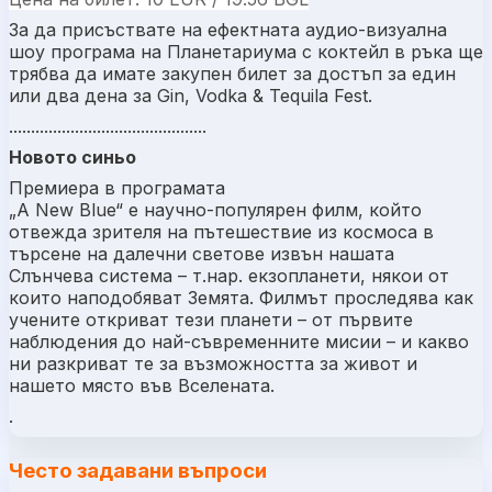
За да присъствате на ефектната аудио-визуална
шоу програма на Планетариума
с коктейл в ръка ще
трябва да имате закупен билет за достъп за един
или два дена за
Gin, Vodka & Tequila Fest
.
.............................................
Новото синьо
Премиера в програмата
„A New Blue“ е научно-популярен филм, който
отвежда зрителя на пътешествие из космоса в
търсене на далечни светове извън нашата
Слънчева система – т.нар. екзопланети, някои от
които наподобяват Земята. Филмът проследява как
учените откриват тези планети – от първите
наблюдения до най-съвременните мисии – и какво
ни разкриват те за възможността за живот и
нашето място във Вселената.
.
Често задавани въпроси