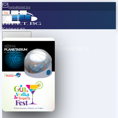
help@bilet.bg
bg
|
en
|
gr
Вход
Календар
Категории
Места
Каси
Продавайте с
нас
Ваучери
Новини
Помощ
Контакти
София