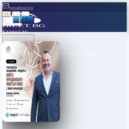
help@bilet.bg
bg
|
en
|
gr
Вход
Календар
Категории
Места
Каси
Продавайте с
нас
Ваучери
Новини
Помощ
Контакти
България