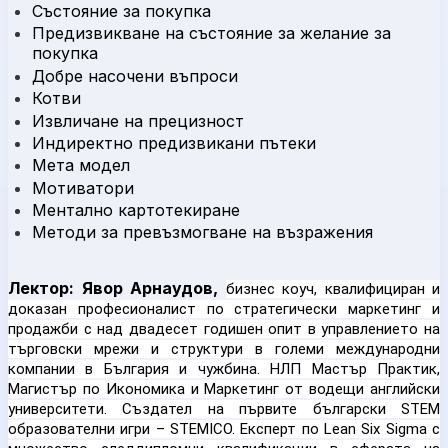
Състояние за покупка
Предизвикване на състояние за желание за
покупка
Добре насочени въпроси
Котви
Извличане на прецизност
Индиректно предизвикани пътеки
Мета модел
Мотиватори
Ментално картотекиране
Методи за превъзмогване на възражения
Лектор: Явор Арнаудов,
бизнес коуч, квалифициран и
доказан професионалист по стратегически маркетинг и
продажби с над двадесет годишен опит в управлението на
търговски мрежи и структури в големи международни
компании в България и чужбина. НЛП Мастър Практик,
Магистър по Икономика и Маркетинг от водещи английски
университети. Създател на първите български STEM
образователни игри – STEMICO. Експерт по Lean Six Sigma с