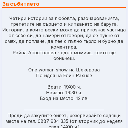
За събитието
Четири истории за любовта, разочарованията,
трепетите на сърцето и кипването на барута.
Истории, в които всеки може да припознае частица
от себе си, да намери отговори, да се пукне от
смях, да поплаче, да пее с пълно гърло и бурно да
коментира.
Райна Апостолова - едно момиче, което ще
обикнеш.
One woman show на Шекерова
По идея на Елин Рахнев
Врати: 19:00 ч.
Начало: 19:30 ч.
Вход на място: 12 лв.
----------------------------------------
Преди да закупите билет, резервирайте седящи
места на тел. 0887 934 335 (от вторник до неделя
след 14:00 ч.)