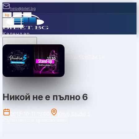
help@bilet.bg
bg
|
en
|
gr
Вход
Календар
Категории
Места
Каси
Продавайте с
нас
Ваучери
Новини
Помощ
Контакти
София
Никой не е пълно 6
2019-10-11 19:00
Клуб Studio 5
Събитието е приключило.