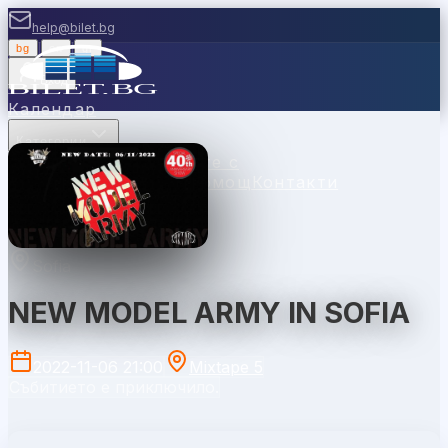
help@bilet.bg
bg
|
en
|
gr
Вход
Календар
Категории
Места
Каси
Продавайте с
нас
Ваучери
Новини
Помощ
Контакти
Sofia
NEW MODEL ARMY IN SOFIA
2022-11-06 21:00
Mixtape 5
Събитието е приключило.