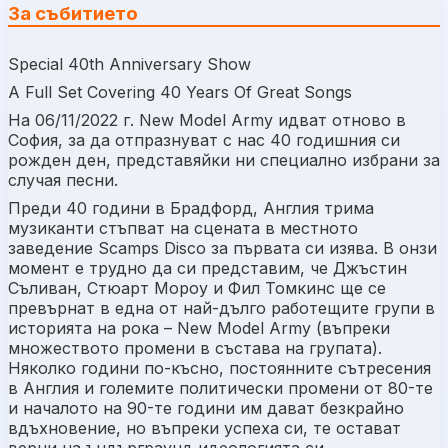
За събитието
Special 40th Anniversary Show
A Full Set Covering 40 Years Of Great Songs
На 06/11/2022 г. New Model Army идват отново в
София, за да отпразнуват с нас 40 годишния си
рожден ден, представяйки ни специално избрани за
случая песни.
Преди 40 години в Брадфорд, Англия трима
музиканти стъпват на сцената в местното
заведение Scamps Disco за първата си изява. В онзи
момент е трудно да си представим, че Джъстин
Съливан, Стюарт Мороу и Фил Томкинс ще се
превърнат в една от най-дълго работещите групи в
историята на рока – New Model Army (въпреки
множеството промени в състава на групата).
Няколко години по-късно, постоянните сътресения
в Англия и големите политически промени от 80-те
и началото на 90-те години им дават безкрайно
вдъхновение, но въпреки успеха си, те остават
верни на ъндърграунд идеологията си,