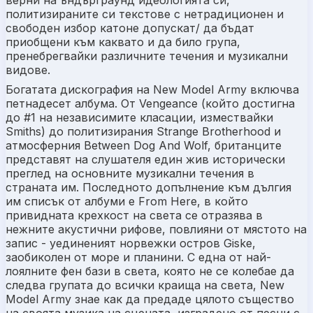
политизираните си текстове с нетрадиционен и
свободен избор катоне допускат/ да бъдат
приобщени към каквато и да било група,
пренебрегвайки различните течения и музикални
видове.
Богатата дискография на New Model Army включва
петнадесет албума. От Vengeance (който достигна
до #1 на независимите класации, измествайки
Smiths) до политизирания Strange Brotherhood и
атмосферния Between Dog And Wolf, британците
представят на слушателя един жив исторически
преглед на основните музикални течения в
страната им. Последното допълнение към дългия
им списък от албуми е From Here, в който
привидната крехкост на света се отразява в
нежните акустични рифове, повлияни от мястото на
запис - уединеният норвежки остров Giske,
заобиколен от море и планини. С една от най-
лоялните фен бази в света, която не се колебае да
следва групата до всички краища на света, New
Model Army знае как да предаде цялото същество
на своята музика на сцената, изградено от песни с