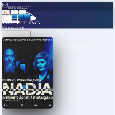
help@bilet.bg
bg
|
en
|
gr
Вход
Календар
Категории
Места
Каси
Продавайте с
нас
Ваучери
Новини
Помощ
Контакти
София