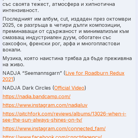
със своята тежест, атмосфера и хипнотична
интензивност.
Последният им албум, cut, издаден през октомври
2025, се разгръща в четири дълги композиции,
преминаващи от сдържаност и минимализъм към
смазващ индустриален дуум, обогатен със
саксофон, френски рог, арфа и многопластови
вокали.
Музика, която наистина трябва да бъде преживяна
на живо.
NADJA “Seemannsgarn” (
Live for Roadburn Redux
2021
)
NADJA Dark Circles (
Official Video
)
https://nadja.bandcamp.com/
https://www.instagram.com/nadjaluv
https://pitchfork.com/reviews/albums/13026-when-i-
see-the-sun-always-shines-on-tv/
https://www.instagram.com/connected_fam/
https://www.facebook.com/cnnctdagency/