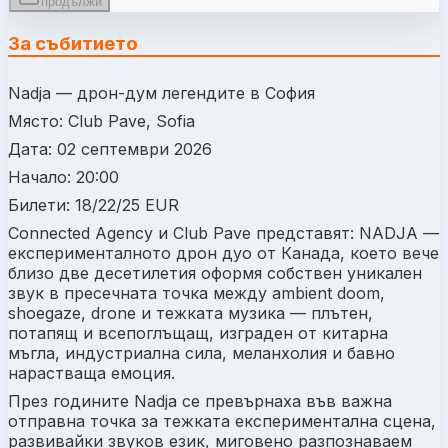
продължи
За събитието
Nadja — дрон-дум легендите в София
Място: Club Pave, Sofia
Дата: 02 септември 2026
Начало: 20:00
Билети: 18/22/25 EUR
Connected Agency и Club Pave представят: NADJA —
експерименталното дрон дуо от Канада, което вече
близо две десетилетия оформя собствен уникален
звук в пресечната точка между ambient doom,
shoegaze, drone и тежката музика — плътен,
потапящ и всепоглъщащ, изграден от китарна
мъгла, индустриална сила, меланхолия и бавно
нарастваща емоция.
През годините Nadja се превърнаха във важна
отправна точка за тежката експериментална сцена,
развивайки звуков език, миговено разпознаваем