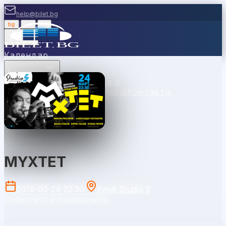
help@bilet.bg
bg
|
en
|
gr
Вход
Календар
Категории
Места
Каси
Продавайте с
нас
Ваучери
Новини
Помощ
Контакти
София
MYXTET
2018-03-24 22:30
Клуб Studio 5
Събитието е приключило.