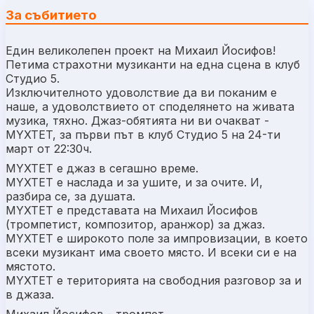
За събитието
Един великолепен проект на Михаил Йосифов!
Петима страхотни музиканти на една сцена в клуб
Студио 5.
Изключителното удоволствие да ви поканим е
наше, а удоволствието от споделянето на живата
музика, тяхно. Джаз-обятията ни ви очакват -
MYXTET, за първи път в клуб Студио 5 на 24-ти
март от 22:30ч.
MYXTET е джаз в сегашно време.
MYXTET е наслада и за ушите, и за очите. И,
разбира се, за душата.
MYXTET е представата на Михаил Йосифов
(тромпетист, композитор, аранжор) за джаз.
MYXTET e широкото поле за импровизации, в което
всеки музикант има своето място. И всеки си е на
мястото.
MYXTET е територията на свободния разговор за и
в джаза.
Михаил Йосифов - тромпет