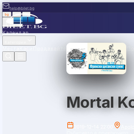
help@bilet.bg
bg
|
en
|
gr
Вход
Календар
Категории
Места
Каси
Продавайте с нас
Ваучери
Новини
П
Панчево
Mortal K
2019-12-14 22:00
Apol
Събитието е приключило.