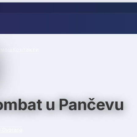
омощ
Контакти
ombat u Pančevu
o Dvorana