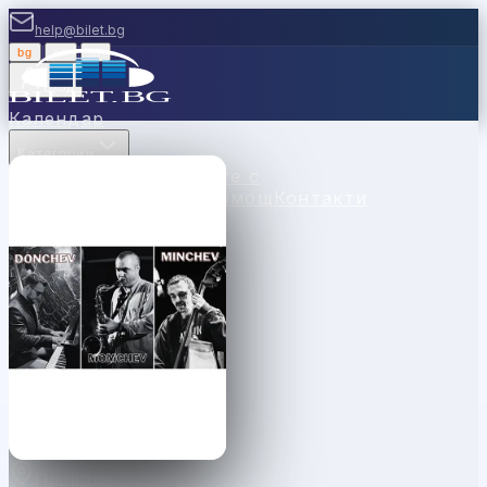
help@bilet.bg
bg
|
en
|
gr
Вход
Календар
Категории
Места
Каси
Продавайте с
нас
Ваучери
Новини
Помощ
Контакти
Пловдив