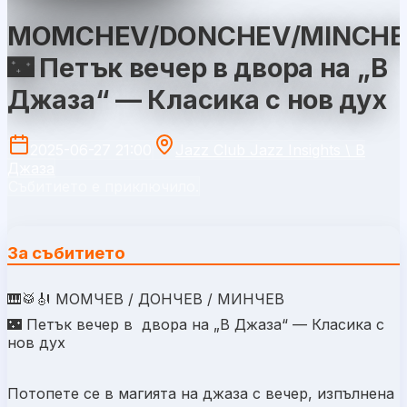
MOMCHEV/DONCHEV/MINCH
🌃 Петък вечер в двора на „В
Джаза“ — Класика с нов дух
2025-06-27 21:00
Jazz Club Jazz Insights \ В
Джаза
Събитието е приключило.
За събитието
🎹🥁🎻 МОМЧЕВ / ДОНЧЕВ / МИНЧЕВ
🌃 Петък вечер в двора на „В Джаза“ — Класика с
нов дух
Потопете се в магията на джаза с вечер, изпълнена