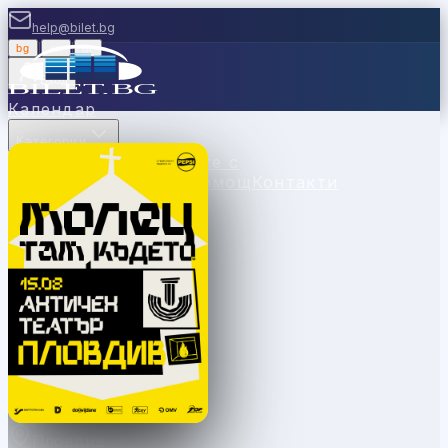
help@bilet.bg
bg
|
en
|
gr
Вход
Календар
Категории
Места
Каси
Продавайте с
нас
Ваучери
Новини
Помощ
Контакти
Пловдив