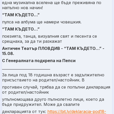
една музикална вселена ще бъде преживяна по
напълно нов начин!
“ТАМ КЪДЕТО…”
пулса на албума ще намери човешкия.
“ТАМ КЪДЕТО…”
поезията, танца, визуалния свят и песента се
срещнаха, за да ти разкажат
Античен Театър ПЛОВДИВ - “ТАМ КЪДЕТО…” -
15.08.
С Генералната подкрепа на Пепси
___________________________
За лица под 18 годишна възраст е задължително
присъствието на родител/настойник. В
противен случай, трябва да се попълни декларация
от родител/настойник
упълномощава друго пълнолетно лице, което да
бъде придружител. Може да свалите
декларацията от тук:
https://bit.ly/deklaracia-pod18-