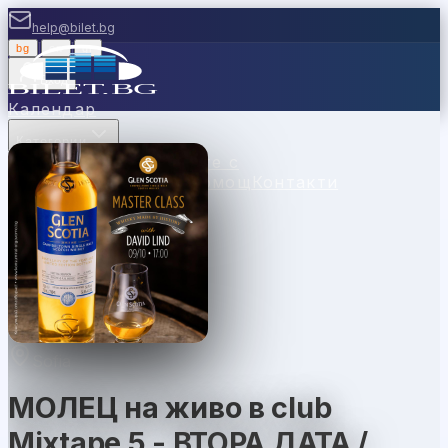
help@bilet.bg
bg
|
en
|
gr
Вход
Календар
Категории
Места
Каси
Продавайте с
нас
Ваучери
Новини
Помощ
Контакти
Sofia
МОЛЕЦ на живо в club
Mixtape 5 - ВТОРА ДАТА /