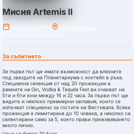
Мисия Artemis II
2026-06-06 17:00
Топлоцентрала
Събитието е приключило.
За събитието
За първи път ще имате възможност да влезнете
под звездите на Планетариума с коктейл в ръка.
Специална селекция от над 20 прожекции в
рамките на
Gin, Vodka & Tequila Fest
ви очакват на
5ти и 6ти юни между 16 и 22 часа. За първи път ще
видите и няклоко премиерни заглавия, които се
излъчват специално за гостите на Фестивала. Всяка
прожекция е лимитирана до 10 човека, а няколко са
селектирани само за 5, което прави преживяването
много лично.
Цена на билет: 10
Euro