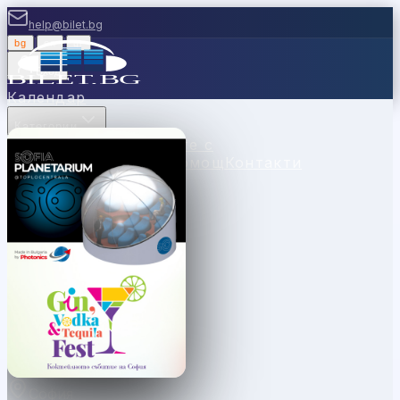
help@bilet.bg
bg
|
en
|
gr
Вход
Календар
Категории
Места
Каси
Продавайте с
нас
Ваучери
Новини
Помощ
Контакти
София