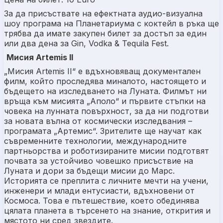
За да присъствате на ефектната аудио-визуална
шоу програма на Планетариума
с коктейл в ръка ще
трябва да имате закупен билет за достъп за един
или два дена за
Gin, Vodka & Tequila Fest
.
Мисия Artemis II
„Мисия Artemis II“ е вдъхновяващ документален
филм, който проследява миналото, настоящето и
бъдещето на изследването на Луната. Филмът ни
връща към мисията „Аполо“ и първите стъпки на
човека на лунната повърхност, за да ни подготви
за новата вълна от космически изследвания –
програмата „Артемис“. Зрителите ще научат как
съвременните технологии, международните
партньорства и роботизираните мисии подготвят
почвата за устойчиво човешко присъствие на
Луната и дори за бъдещи мисии до Марс.
Историята се преплита с личните мечти на учени,
инженери и млади ентусиасти, вдъхновени от
Космоса. Това е пътешествие, което обединява
цялата планета в търсенето на знание, открития и
мястото ни сред звездите.