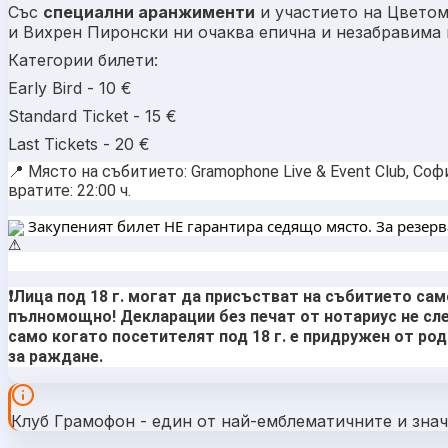
Със
специални аранжименти
и участието на Цвето
и Вихрен Пиронски ни очаква епична и незабравима 
Категории билети:
Early Bird - 10 €
Standard Ticket - 15 €
Last Tickets - 20 €
📍 Място на събитието: Gramophone Live & Event Club, Соф
вратите: 22:00 ч.
 Закупеният билет НЕ гарантира седящо място. За резерв
❗Лица под 18 г. могат да присъстват на събитието са
пълномощно! Декларации без печат от нотариус не сле
само когато посетителят под 18 г. е придружен от род
за раждане.
Клуб Грамофон - един от най-емблематичните и зна