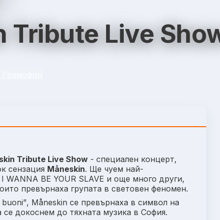
 Tribute Live Sho
б Грамофон
kin Tribute Live Show
-
специален концерт,
ок сензация
Måneskin
. Ще чуем най-
,
I WANNA BE YOUR SLAVE
и още много други,
които превърнаха групата в световен феномен.
e buoni”
, Måneskin се превърнаха в символ на
 се докоснем до тяхната музика в София.