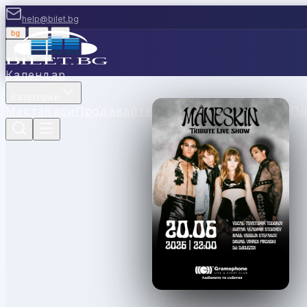
help@bilet.bg
bg
|
en
|
gr
Вход
Календар
Категории
Места
Каси
Продавайте с нас
Ваучери
Новини
П
София