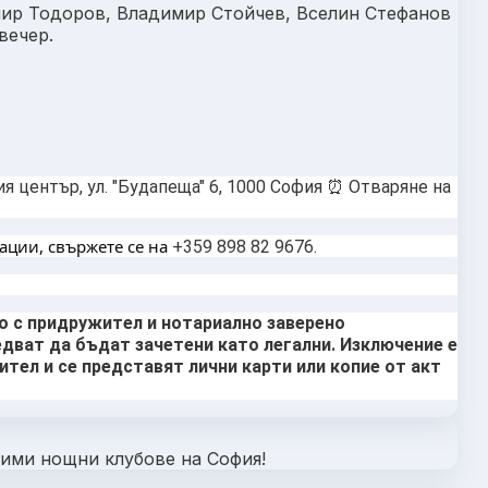
мир Тодоров, Владимир Стойчев, Вселин Стефанов
вечер.
ия център, ул. "Будапеща" 6, 1000 София ⏰ Отваряне на
ации, свържете се на 
+359 898 82 9676.
мо с придружител и нотариално заверено
дват да бъдат зачетени като легални. Изключение е
ител и се представят лични карти или копие от акт
чими нощни клубове на София!