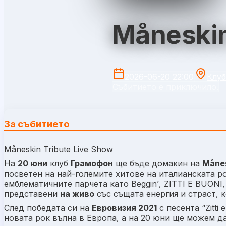
Måneskin
2026-06-20 22:00
Клу
Събитието е приключило.
За събитието
Måneskin Tribute Live Show
На
20 юни
клуб
Грамофон
ще бъде домакин на
Månes
посветен на най-големите хитове на италианската р
емблематичните парчета като
Beggin’
,
ZITTI E BUONI
представени
на живо
със същата енергия и страст, 
След победата си на
Евровизия 2021
с песента
“Zitti 
новата рок вълна в Европа, а на 20 юни ще можем да