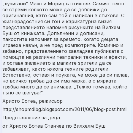
„хулигани” Макс и Мориц в стихове. Самият текст
се стреми колкото може да се доближи до
оригиналния, като сам той е написан в стихове. С
жизнерадостния си тон и карикатурна визия
представлението напомня рисунките на Вилхем
Буш от книжката. Допълнени и дописани,
пакостите напомнят за времето, когато децата
играеха навън, а не пред компютрите. Комично и
забавно, представлението завладява публиката с
помощта на различни театрални техники и ефекти,
и оставя желанието в малките зрители да се
забавляват, както някога техните родители.
Естествено, оставя и поуката, че може да си палав,
но всичко трябва да си има мярка, а с мярката
трябва много да се внимава. „Тежко томува, който
тъпо се шегува!“.
Христо Ботев, режисьор
http://shopmdlbg.blogspot.com/2011/06/blog-post.html
Представление за деца
от Христо Ботев Станчев по Вилхелм Буш