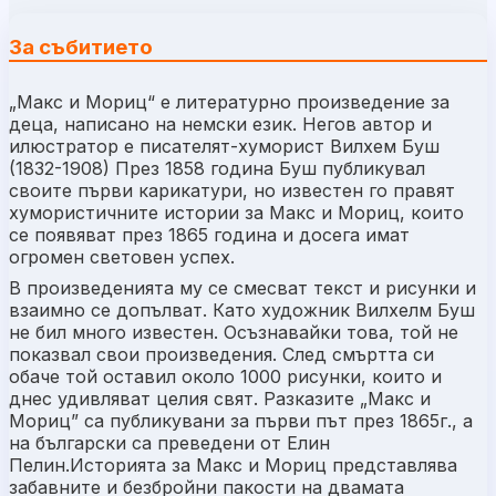
За събитието
„Макс и Мориц“ е литературно произведение за
деца, написано на немски език. Негов автор и
илюстратор е писателят-хуморист Вилхем Буш
(1832-1908) През 1858 година Буш публикувал
своите първи карикатури, но известен го правят
хумористичните истории за Макс и Мориц, които
се появяват през 1865 година и досега имат
огромен световен успех.
В произведенията му се смесват текст и рисунки и
взаимно се допълват. Като художник Вилхелм Буш
не бил много известен. Осъзнавайки това, той не
показвал свои произведения. След смъртта си
обаче той оставил около 1000 рисунки, които и
днес удивляват целия свят. Разказите „Макс и
Мориц” са публикувани за първи път през 1865г., а
на български са преведени от Елин
Пелин.Историята за Макс и Мориц представлява
забавните и безбройни пакости на двамата