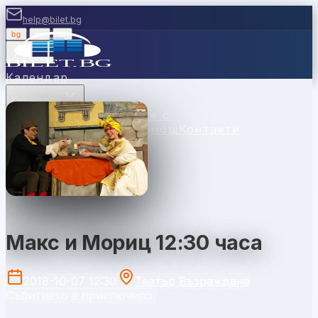
help@bilet.bg
bg
|
en
|
gr
Вход
Календар
Категории
Места
Каси
Продавайте с
нас
Ваучери
Новини
Помощ
Контакти
София
Макс и Мориц 12:30 часа
2018-10-07 12:30
Театър Възраждане
Събитието е приключило.