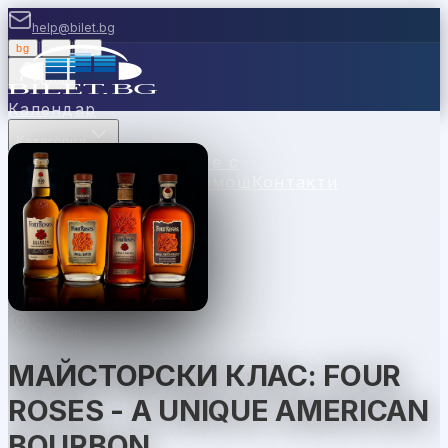
help@bilet.bg
bg
|
en
|
gr
Вход
Календар
Категории
Места
Каси
Продавайте с
нас
Ваучери
Новини
Помощ
Контакти
София
МАЙСТОРСКИ КЛАС: FOUR
ROSES - A UNIQUE AMERICAN
BOURBON