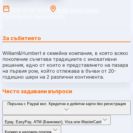
2019-10-26 18:40
Sofia Event Center
Събитието е приключило.
За събитието
William&Humbert е семейна компания, в която всяко
поколение съчетава традициите с иновативни
решения, едно от които е представянето на пазара
на първия ром, който отлежава в бъчви от 20-
годишно шери на 2 различни континента.
Често задавани въпроси
Поръчка с Paypal вкл. Кредитни и дебитни карти без регистрация
Epay, EasyPay, ATM (Банкомат), Visa или MasterCard
Куриер и наложен платеж