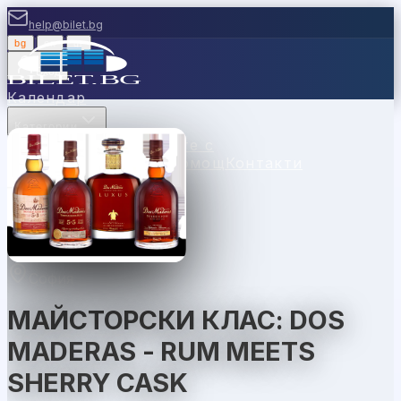
help@bilet.bg
bg
|
en
|
gr
Вход
Календар
Категории
Места
Каси
Продавайте с
нас
Ваучери
Новини
Помощ
Контакти
София
МАЙСТОРСКИ КЛАС: DOS
MADERAS - RUM MEETS
SHERRY CASK