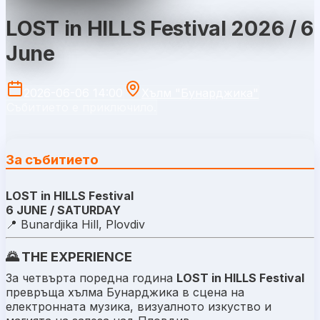
LOST in HILLS Festival 2026 / 6
June
2026-06-06 14:00
Хълм "Бунарджика"
Събитието е приключило.
За събитието
LOST in HILLS Festival
6 JUNE / SATURDAY
📍 Bunardjika Hill, Plovdiv
🌄 THE EXPERIENCE
За четвърта поредна година
LOST in HILLS Festival
превръща хълма Бунарджика в сцена на
електронната музика, визуалното изкуство и