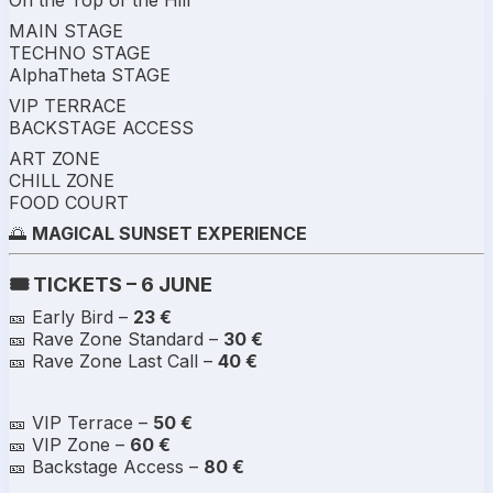
On the Top of the Hill
MAIN STAGE
TECHNO STAGE
AlphaTheta STAGE
VIP TERRACE
BACKSTAGE ACCESS
ART ZONE
CHILL ZONE
FOOD COURT
🌅
MAGICAL SUNSET EXPERIENCE
🎟️ TICKETS – 6 JUNE
🎫 Early Bird –
23 €
🎫 Rave Zone Standard –
30 €
🎫 Rave Zone Last Call –
40 €
🎫 VIP Terrace –
50 €
🎫 VIP Zone –
60 €
🎫 Backstage Access –
80 €