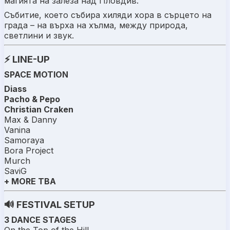
магията на залеза над Пловдив.
Събитие, което събира хиляди хора в сърцето на
града – на върха на хълма, между природа,
светлини и звук.
⚡ LINE-UP
SPACE MOTION
Diass
Pacho & Pepo
Christian Craken
Max & Danny
Vanina
Samoraya
Bora Project
Murch
SaviG
+ MORE TBA
🔊 FESTIVAL SETUP
3 DANCE STAGES