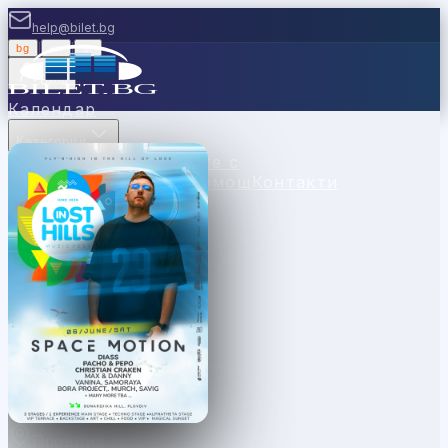
help@bilet.bg
bg
|
en
|
gr
Вход
Календар
Категории
Места
Каси
Продавайте с
нас
Ваучери
Новини
Помощ
Контакти
Пловдив