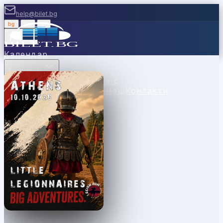
help@bilet.bg
bg
|
en
|
gr
Вход
Календар
Категории
Места
Каси
Продавайте с
нас
Ваучери
Новини
Помощ
Контакти
Athens