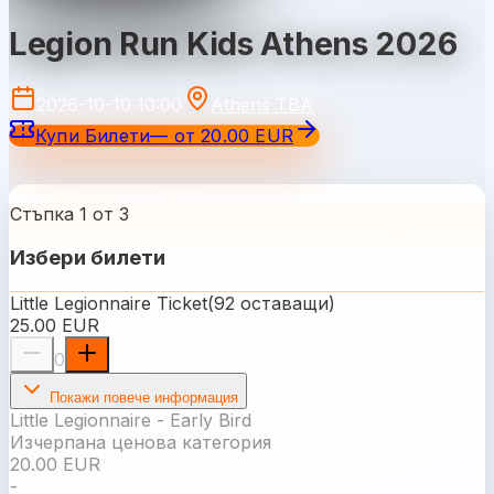
Legion Run Kids Athens 2026
2026-10-10 10:00
Athens TBA
Купи Билети
—
от
20.00 EUR
Стъпка 1 от 3
Избери билети
Little Legionnaire Ticket
(
92
оставащи
)
25.00 EUR
0
Покажи повече информация
Little Legionnaire - Early Bird
Изчерпана ценова категория
20.00 EUR
-