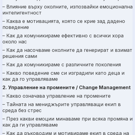
– Влияние върху околните, изпозвайки емоционална
интелигентност
– Каква е мотивацията, която се крие зад дадено
поведение
– Как да комуникираме ефективно с всички хора
около нас
– Как да насочваме околните да генерират и взимат
решения сами
– Как да комуникираме с различните поколения
– Какво поведение сме си изградили като деца и
как да го управляваме
2. Управление на промените / Change Management
– Какво означава управление на промените
– Tайната на мениджърите управляващи екип в
среда без стрес
– През какви емоции минаваме при всяка промяна и
как да ги управляваме
– Kак да ръководим и мотивираме екип в среда на