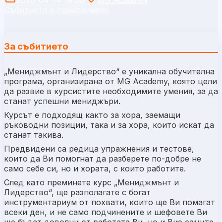
Събитието е приключило.
За събитието
„Мениджмънт и Лидерство“ е уникална обучителна
програма, организирана от MG Academy, която цели
да развие в курсистите необходимите умения, за да
станат успешни мениджъри.
Курсът е подходящ както за хора, заемащи
ръководни позиции, така и за хора, които искат да
станат такива.
Предвидени са редица упражнения и тестове,
които да Ви помогнат да разберете по-добре не
само себе си, но и хората, с които работите.
След като преминете курс „
Мениджмънт и
Лидерство
“
,
ще разполагате с богат
инструментариум от похвати, които ще Ви помагат
всеки ден, и не само подчинените и шефовете Ви