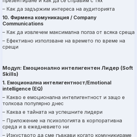
презентиране и как да се справим с тях
– Как да задържим интереса на аудиторията
10. Фирмена комуникация / Company
Communications
– Как да извлечем максимална полза от всяка среща
– Ефективно използване на времето по време на
срещи
Модул: Емоционално интелигентен Лидер (Soft
Skills)
1. Емоционална интелигентност/Emotional
intelligence (EQ)
– Какво е емоционална интелигентност и защо е
толкова популярно днес
– Каква е тайната на успешните лидери
– Приложение на психологията в корпоративна
среда и в ежедневието ни
– Изкуството да сме гъвкави когато комуникираме