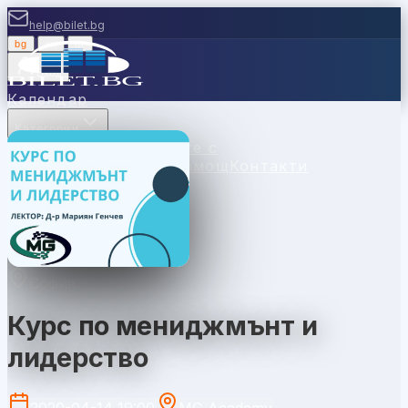
help@bilet.bg
bg
|
en
|
gr
Вход
Календар
Категории
Места
Каси
Продавайте с
нас
Ваучери
Новини
Помощ
Контакти
София
Курс по мениджмънт и
лидерство
2020-04-14 19:00
MG Academy