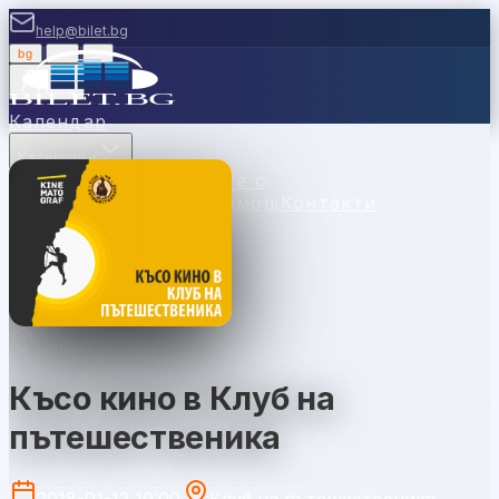
help@bilet.bg
bg
|
en
|
gr
Вход
Календар
Категории
Места
Каси
Продавайте с
нас
Ваучери
Новини
Помощ
Контакти
София
Късо кино в Клуб на
пътешественика
2018-01-12 19:00
Клуб на пътешественика