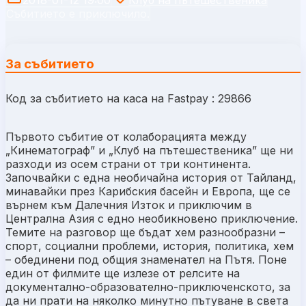
Събитието е приключило.
За събитието
Код за събитието на каса на Fastpay : 29866
Първото събитие от колаборацията между
„Кинематограф” и „Клуб на пътешественика” ще ни
разходи из осем страни от три континента.
Започвайки с една необичайна история от Тайланд,
минавайки през Карибския басейн и Европа, ще се
върнем към Далечния Изток и приключим в
Централна Азия с едно необикновено приключение.
Темите на разговор ще бъдат хем разнообразни –
спорт, социални проблеми, история, политика, хем
– обединени под общия знаменател на Пътя. Поне
един от филмите ще излезе от релсите на
документално-образователно-приключенското, за
да ни прати на няколко минутно пътуване в света