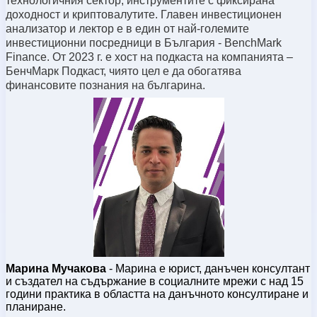
технологичния сектор, инструментите с фиксирана
доходност и криптовалутите. Главен инвестиционен
анализатор и лектор е в един от най-големите
инвестиционни посредници в България - BenchMark
Finance. От 2023 г. е хост на подкаста на компанията –
БенчМарк Подкаст, чиято цел е да обогатява
финансовите познания на българина.
Марина Мучакова
- Марина е юрист, данъчен консултант
и създател на съдържание в социалните мрежи с над 15
години практика в областта на данъчното консултиране и
планиране.