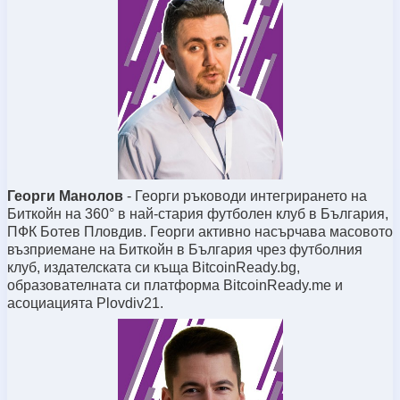
Георги Манолов
-
Георги ръководи интегрирането на
Биткойн на 360° в най-стария футболен клуб в България,
ПФК Ботев Пловдив. Георги активно насърчава масовото
възприемане на Биткойн в България чрез футболния
клуб, издателската си къща BitcoinReady.bg,
образователната си платформа BitcoinReady.me и
асоциацията Plovdiv21.