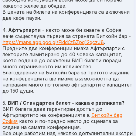
каквото желае да обядва.
В цената на билета на конференцията са включени
две кафе паузи.
4.
Афтърпарти
- както може би знаете в София
вече съществува първия за страната Биткойн бар -
https://maps.app.goo.gl/FiddCtBZpq12qczJ8
.
Предните две конференции имаха Афтърпарти с
лекторите лимитирано до 40 човека капацитет,
което водеше до оскъпени ВИП билети поради
много ограниченото им количество.
Благодарение на Биткойн бара за третото издание
на конференцията ще имаме възможността да
направим много по-голямо афтърпарти с капацитет
до 150 души.
5.
ВИП / Стандартен билет - каква е разликата?
ВИП билета дава гарантиран достъп до
Афтърпартито на конференцията в
Биткойн бар
София
както и по-предно място до сцената за
сядане на самата конференция.
Все още работим над няколко допълнителни екстри