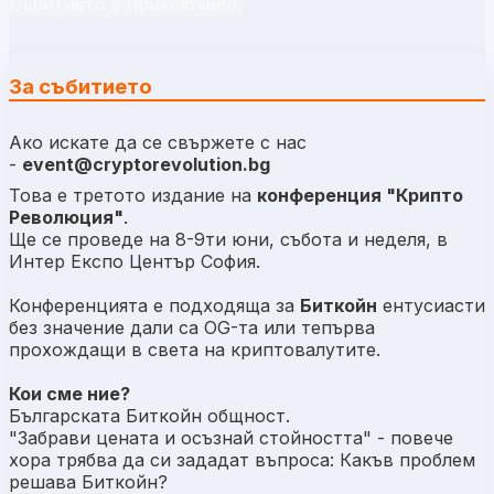
Събитието е приключило.
За събитието
Ако искате да се свържете с нас
-
event@cryptorevolution.bg
Това е третото издание на
конференция "Крипто
Революция"
.
Ще се проведе на 8-9ти юни, събота и неделя, в
Интер Експо Център София.
Конференцията е подходяща за
Биткойн
ентусиасти
без значение дали са OG-та или тепърва
прохождащи в света на криптовалутите.
Кои сме ние?
Българската Биткойн общност.
"Забрави цената и осъзнай стойността" - повече
хора трябва да си зададат въпроса: Какъв проблем
решава Биткойн?