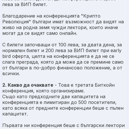
лева за ВИП билет.
Благодарение на конференцията "Крипто
Революция" българи имат възможност да видят на
живо на родна земя чужди лектори, които иначе
могат да се видят само онлайн.
С билети започващи от 100 лева, за двата дена, за
нормален билет и 200 лева за ВИП билет при early
bird оферта, целта на конференцията е да не се
слага преграда, която да може да се премине само
от българи в по-добро финансово положение, а от
всички.
2. Какво да очаквате
- Това е третата Биткойн
конференция, която организираме.
Също като предходните две капацитета на
конференцията е лимитиран до 500 посетители,
като всяка от предните конференции беше с пълен
капацитет.
Първата ни конференция беше с български лектори