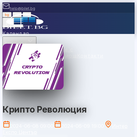
help@bilet.bg
bg
|
en
|
gr
Вход
Календар
Категории
Места
Каси
Продавайте с
нас
Ваучери
Новини
Помощ
Контакти
София
Крипто Революция
2024-06-08 09:00
2024-06-09 19:00
Интер
Експо Център