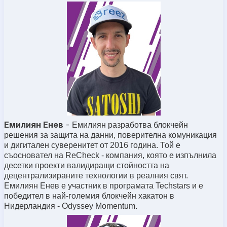
Емилиян Енев
-
Емилиян разработва блокчейн
решения за защита на данни, поверителна комуникация
и дигитален суверенитет от 2016 година. Той е
съосновател на ReCheck - компания, която е изпълнила
десетки проекти валидиращи стойността на
децентрализираните технологии в реалния свят.
Емилиян Енев е участник в програмата Techstars и е
победител в най-големия блокчейн хакатон в
Нидерландия - Odyssey Momentum.