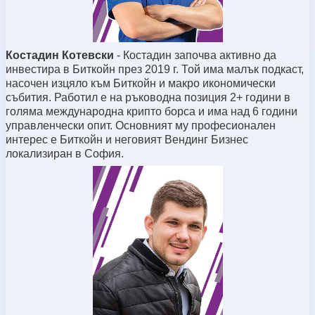
Костадин Котевски
- Костадин започва активно да
инвестира в Биткойн през 2019 г. Той има малък подкаст,
насочен изцяло към Биткойн и макро икономически
събития. Работил е на ръководна позиция 2+ години в
голяма международна крипто борса и има над 6 години
управленчески опит. Основният му професионален
интерес е Биткойн и неговият Вендинг Бизнес
локализиран в София.