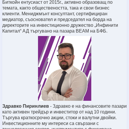
Биткойн ентусиаст от 2015г., активно образоващ по
темата, както обществеността, така и свои бизнес
клиенти. Мениджмънт консултант, сертифициран
медиатор, съосновател и председател на борда на
директорите на инвестиционно дружество „Инфинити
Капитал“ АД търгувано на пазара BEAM на БФБ.
Здравко Пиринлиев
- Здравко е на финансовите пазари
като активен трейдър и инвеститор от над 10 години.
Търгува краткосрочно акции, стоки и валутни двойки.
Инвестиционните му интереси са свързани с