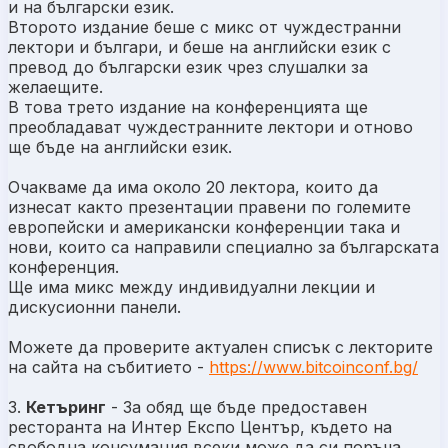
и на български език.
Второто издание беше с микс от чуждестранни
лектори и българи, и беше на английски език с
превод до български език чрез слушалки за
желаещите.
В това трето издание на конференцията ще
преобладават чуждестранните лектори и отново
ще бъде на английски език.
Очакваме да има около 20 лектора, които да
изнесат както презентации правени по големите
европейски и американски конференции така и
нови, които са направили специално за българската
конференция.
Ще има микс между индивидуални лекции и
дискусионни панели.
Можете да проверите актуален списък с лекторите
на сайта на събитието -
https://www.bitcoinconf.bg/
3.
Кетъринг
- За обяд ще бъде предоставен
ресторанта на Интер Експо Център, където на
свободна консумация всеки може да си поръча