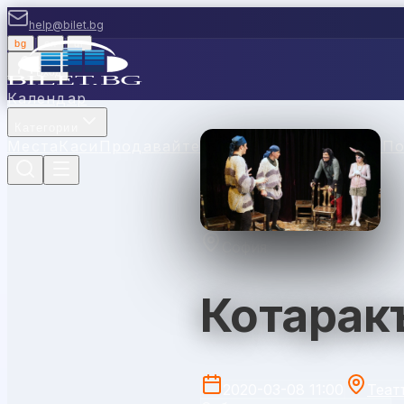
help@bilet.bg
bg
|
en
|
gr
Вход
Календар
Категории
Места
Каси
Продавайте с нас
Ваучери
Новини
П
София
Котаракъ
2020-03-08 11:00
Теат