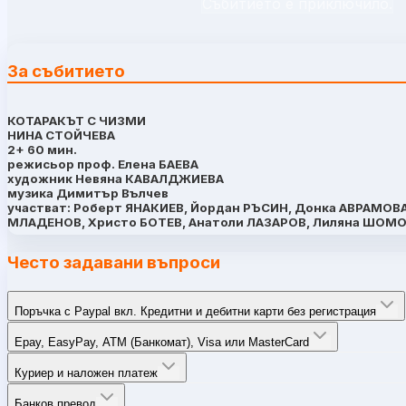
Събитието е приключило.
За събитието
КОТАРАКЪТ С ЧИЗМИ
НИНА СТОЙЧЕВА
2+ 60 мин.
режисьор проф. Елена БАЕВА
художник Невяна КАВАЛДЖИЕВА
музика Димитър Вълчев
участват: Роберт ЯНАКИЕВ, Йордан РЪСИН, Донка АВРАМОВ
МЛАДЕНОВ, Христо БОТЕВ, Анатоли ЛАЗАРОВ, Лиляна ШОМ
Често задавани въпроси
Поръчка с Paypal вкл. Кредитни и дебитни карти без регистрация
Epay, EasyPay, ATM (Банкомат), Visa или MasterCard
Куриер и наложен платеж
Банков превод