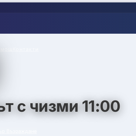
омощ
Контакти
т с чизми 11:00
ър Възраждане