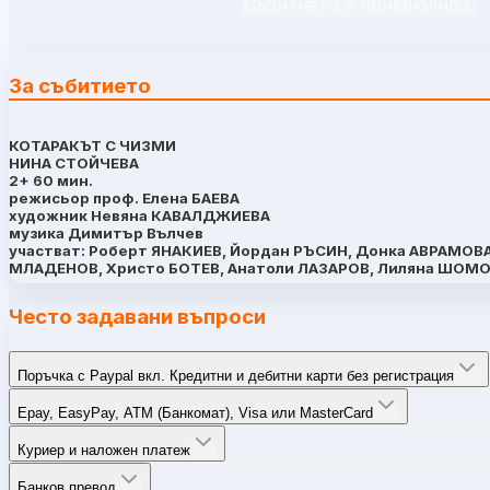
Събитието е приключило.
За събитието
КОТАРАКЪТ С ЧИЗМИ
НИНА СТОЙЧЕВА
2+ 60 мин.
режисьор проф. Елена БАЕВА
художник Невяна КАВАЛДЖИЕВА
музика Димитър Вълчев
участват: Роберт ЯНАКИЕВ, Йордан РЪСИН, Донка АВРАМОВ
МЛАДЕНОВ, Христо БОТЕВ, Анатоли ЛАЗАРОВ, Лиляна ШОМ
Често задавани въпроси
Поръчка с Paypal вкл. Кредитни и дебитни карти без регистрация
Epay, EasyPay, ATM (Банкомат), Visa или MasterCard
Куриер и наложен платеж
Банков превод