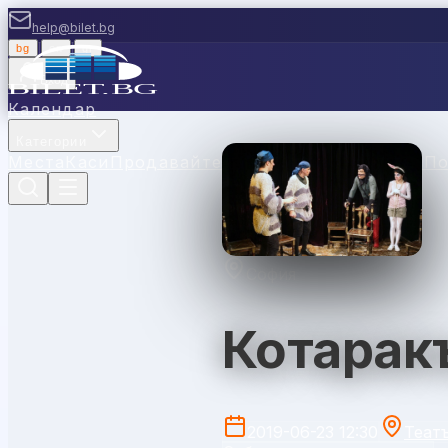
help@bilet.bg
bg
|
en
|
gr
Вход
Календар
Категории
Места
Каси
Продавайте с нас
Ваучери
Новини
П
София
Котаракъ
2019-06-23 12:30
Теат