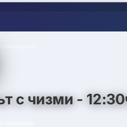
омощ
Контакти
т с чизми - 12:30
ър Възраждане