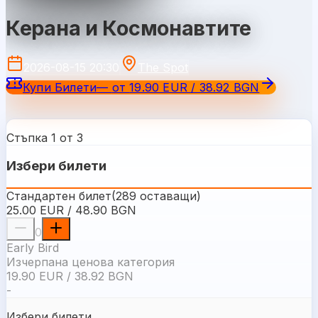
Керана и Космонавтите
2026-08-15 20:30
The Spot
Купи Билети
—
от
19.90 EUR / 38.92 BGN
Стъпка 1 от 3
Избери билети
Стандартен билет
(
289
оставащи
)
25.00 EUR / 48.90 BGN
0
Early Bird
Изчерпана ценова категория
19.90 EUR / 38.92 BGN
-
Избери билети