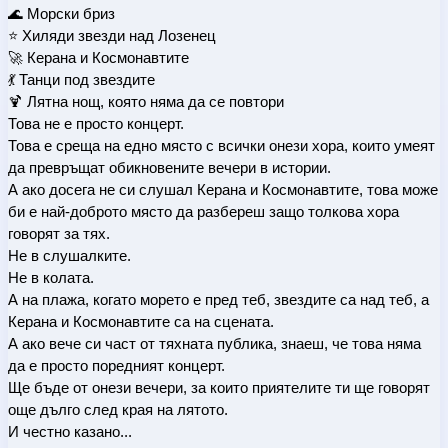
🌊 Морски бриз
⭐ Хиляди звезди над Лозенец
🚀 Керана и Космонавтите
💃 Танци под звездите
🍹 Лятна нощ, която няма да се повтори
Това не е просто концерт.
Това е среща на едно място с всички онези хора, които умеят 
да превръщат обикновените вечери в истории.
А ако досега не си слушал Керана и Космонавтите, това може 
би е най-доброто място да разбереш защо толкова хора 
говорят за тях.
Не в слушалките.
Не в колата.
А на плажа, когато морето е пред теб, звездите са над теб, а 
Керана и Космонавтите са на сцената.
А ако вече си част от тяхната публика, знаеш, че това няма 
да е просто поредният концерт.
Ще бъде от онези вечери, за които приятелите ти ще говорят 
още дълго след края на лятото.
И честно казано...