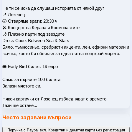
Не ти се иска да слушаш историята от някой друг.
📍 Лозенец
🕣 Отваряме врати: 20:30 ч.
🎤 Концерт на Керана и Космонавтите
🌙 Плажно парти под звездите
Dress Code: Between Sea & Stars
Бяло, тъмносиньо, сребристи акценти, лен, ефирни материи и 
всичко, което би облякъл за една лятна нощ край морето.
🎟️ Early Bird билет: 19 евро
Само за първите 100 билета.
Запази мястото си.
Някои картички от Лозенец избледняват с времето.
Тази ще остане...
Често задавани въпроси
Поръчка с Paypal вкл. Кредитни и дебитни карти без регистрация