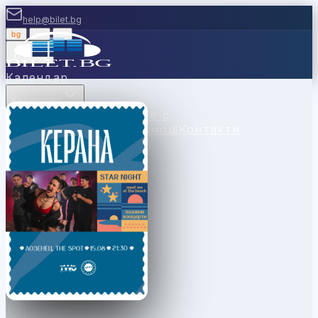
help@bilet.bg
bg
|
en
|
gr
Вход
Календар
Категории
Места
Каси
Продавайте с
нас
Ваучери
Новини
Помощ
Контакти
Lozenets