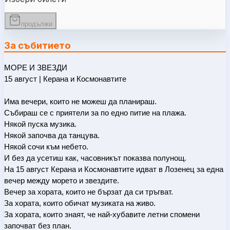
продължи
За събитието
МОРЕ И ЗВЕЗДИ
15 август | Керана и Космонавтите
Има вечери, които не можеш да планираш.
Събираш се с приятели за по едно питие на плажа.
Някой пуска музика.
Някой започва да танцува.
Някой сочи към небето.
И без да усетиш как, часовникът показва полунощ.
На 15 август Керана и Космонавтите идват в Лозенец за една 
вечер между морето и звездите.
Вечер за хората, които не бързат да си тръгват.
За хората, които обичат музиката на живо.
За хората, които знаят, че най-хубавите летни спомени 
започват без план.