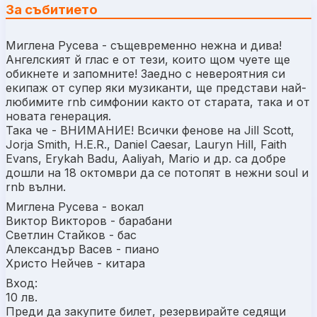
За събитието
Миглена Русева - същевременно нежна и дива!
Ангелският й глас е от тези, които щом чуете ще
обикнете и запомните! Заедно с невероятния си
екипаж от супер яки музиканти, ще представи най-
любимите rnb симфонии както от старата, така и от
новата генерация.
Така че - ВНИМАНИЕ! Всички фенове на Jill Scott,
Jorja Smith, H.E.R., Daniel Caesar, Lauryn Hill, Faith
Evans, Erykah Badu, Aaliyah, Mario и др. са добре
дошли на 18 октомври да се потопят в нежни soul и
rnb вълни.
Миглена Русева - вокал
Виктор Викторов - барабани
Светлин Стайков - бас
Александър Васев - пиано
Христо Нейчев - китара
Вход:
10 лв.
Преди да закупите билет, резервирайте седящи