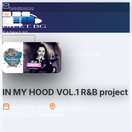
help@bilet.bg
bg
|
en
|
gr
Вход
Календар
Категории
Места
Каси
Продавайте с
нас
Ваучери
Новини
Помощ
Контакти
София
IN MY HOOD VOL.1 R&B project
2019-10-18 22:00
Клуб Studio 5
Събитието е приключило.