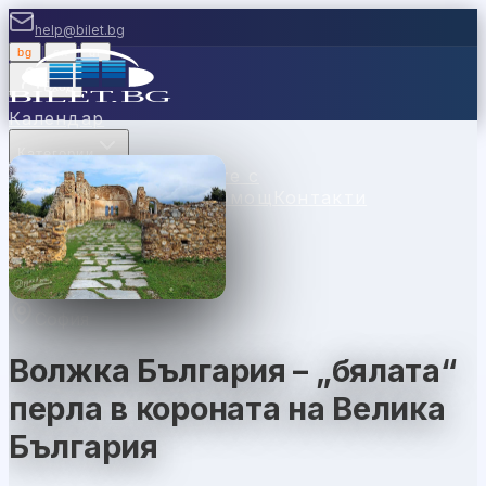
help@bilet.bg
bg
|
en
|
gr
Вход
Календар
Категории
Места
Каси
Продавайте с
нас
Ваучери
Новини
Помощ
Контакти
София
Волжка България – „бялата“
перла в короната на Велика
България