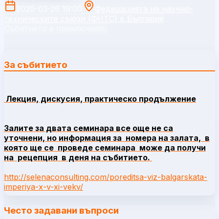
2020-03-26 19:00
Федерацията на научно-
техническите съюзи (ФНТС) в България
Събитието е приключило.
За събитието
Лекция, дискусия, практическо продължение
Залите за двата семинара все още не са
уточнени, но информация за номера на залата, в
която ще се проведе семинара може да получи
на рецепция в деня на събитието.
http://selenaconsulting.com/poreditsa-viz-balgarskata-
imperiya-x-v-xi-vekv/
Често задавани въпроси