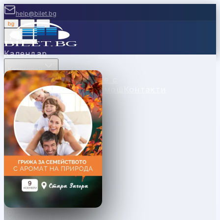
help@bilet.bg
bg
|
en
|
gr
Вход
Календар
Категории
Места
Каси
Продавайте с
нас
Ваучери
Новини
Помощ
Контакти
Стара Загора