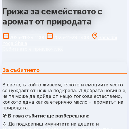
Грижа за семейството с
аромат от природата
2025-11-29 11:00
2025-11-29 14:00
Samadhi
Yoga Shala
Събитието е приключило.
За събитието
В света, в който живеем, тялото и емоциите често
се нуждаят от нежна подкрепа.
И добрата новина е,
че тя може да дойде от нещо толкова естествено,
колкото една капка етерично масло - ароматът на
природата.
🎯 В това събитие ще разбереш как:
💧 Д
а подкрепиш имунитета на децата и