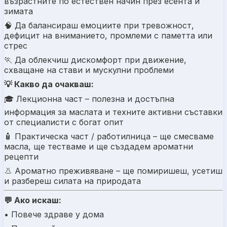
възрастните по естествен начин през есента и
зимата
🧠 Д
а балансираш емоциите при тревожност,
дефицит на вниманието, промлеми с паметта или
стрес
🏃 Д
а облекчиш дискомфорт при движение,
схващане на стави и мускулни проблеми
💡 Какво да очакваш:
🎓
Лекционна част
– полезна и достъпна
информация за маслата и техните активни съставки
от специалисти с богат опит
🧴
Практическа част / работилница
– ще смесваме
масла, ще тестваме и ще създадем ароматни
рецепти
👃
Ароматно преживяване
– ще помиришеш, усетиш
и разбереш силата на природата
💬 Ако искаш:
•
П
овече здраве у дома