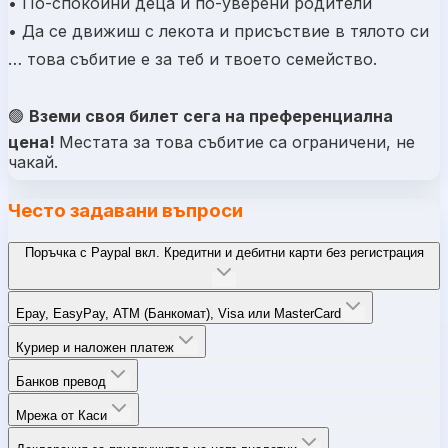
•
П
о-спокойни деца и по-уверени родители
•
Д
а се движиш с лекота и присъствие в тялото си
… това събитие е за теб и твоето семейство.
🟢
Вземи своя билет сега на преференциална
цена!
Местата за това събитие са ограничени, не
чакай.
Често задавани въпроси
Поръчка с Paypal вкл. Кредитни и дебитни карти без регистрация
Epay, EasyPay, ATM (Банкомат), Visa или MasterCard
Куриер и наложен платеж
Банков превод
Мрежа от Каси