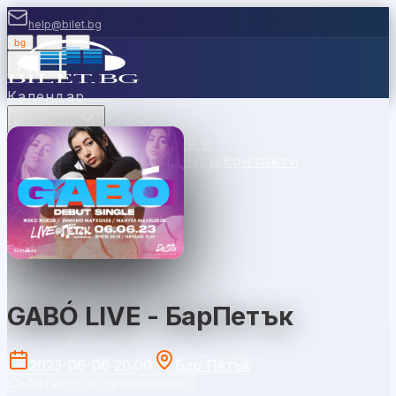
help@bilet.bg
bg
|
en
|
gr
Вход
Календар
Категории
Места
Каси
Продавайте с
нас
Ваучери
Новини
Помощ
Контакти
София
GABÓ LIVE - БарПетък
2023-06-06 20:00
Бар Петък
Събитието е приключило.