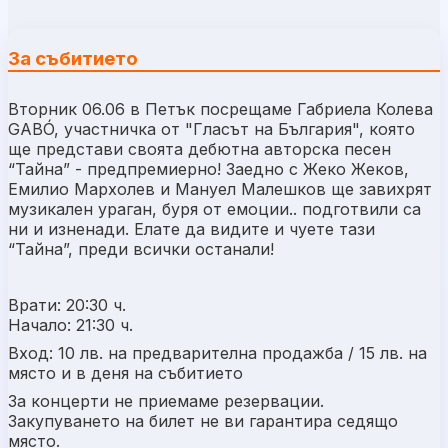
За събитието
Вторник 06.06 в Петък посрещаме Габриела Колева
GABÓ, участничка от "Гласът на България", която
ще представи своята дебютна авторска песен
“Тайна” - предпремиерно! Заедно с Жеко Жеков,
Емилио Мархолев и Мануел Малешков ще завихрят
музикален ураган, буря от емоции.. подготвили са
ни и изненади. Елате да видите и чуете тази
“Тайна”, преди всички останали!
Врати: 20:30 ч.
Начало: 21:30 ч.
Вход: 10 лв. на предварителна продажба / 15 лв. на
място и в деня на събитието
За концерти не приемаме резервации.
Закупуването на билет не ви гарантира седящо
място.