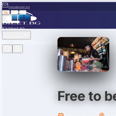
help@bilet.bg
bg
|
en
|
gr
Вход
Календар
Категории
Места
Каси
Продавайте с нас
Ваучери
Новини
П
София
Free to b