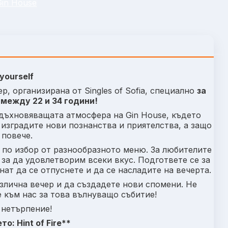
Gin House
 yourself
, организирана от Singles of Sofia, специално
за
между 22 и 34 години!
дъхновяващата атмосфера на Gin House, където
изградите нови познанства и приятелства, а защо
 повече.
по избор от разнообразното меню. За любителите
за да удовлетворим всеки вкус. Подгответе се за
ат да се отпуснете и да се насладите на вечерта.
злична вечер и да създадете нови спомени. Не
 към нас за това вълнуващо събитие!
 нетърпение!
о: Hint of Fire**