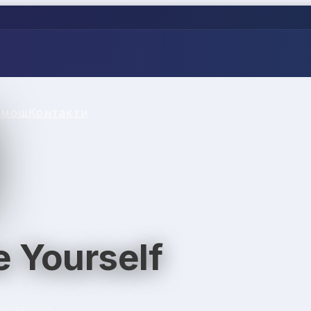
омощ
Контакти
e Yourself