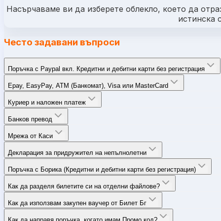
Насърчаваме ви да изберете облекло, което да отраз
истинска 
Често задавани въпроси
Поръчка с Paypal вкл. Кредитни и дебитни карти без регистрация
Epay, EasyPay, ATM (Банкомат), Visa или MasterCard
Куриер и наложен платеж
Банков превод
Мрежа от Каси
Декларация за придружител на непълнолетни
Поръчка с Борика (Кредитни и дебитни карти без регистрация)
Как да разделя билетите си на отделни файлове?
Как да използвам закупен ваучер от Билет Бг
Как да направя поръчка, когато имам Промо код?