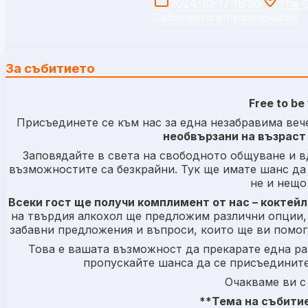
2024-10-17 19:30
The 
Събитието е приключило.
За събитието
Free to be
Присъединете се към нас за една незабравима вечер
необвързани на възраст 
Заповядайте в света на свободното общуване и в
възможностите са безкрайни. Тук ще имате шанс да 
не и нещо
Всеки гост ще получи комплимент от нас – коктейл
на твърдия алкохол ще предложим различни опции, 
забавни предложения и въпроси, които ще ви помогн
Това е вашата възможност да прекарате една ра
пропускайте шанса да се присъедините
Очакваме ви с
**Тема на събитиет