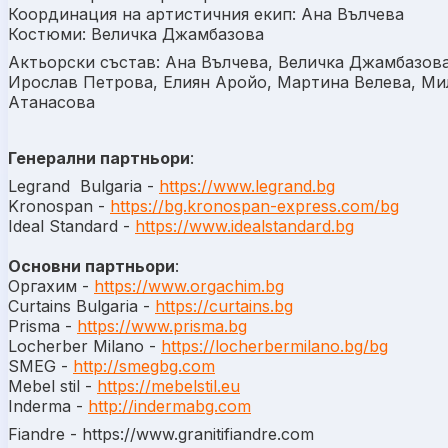
Координация на артистичния екип: Ана Вълчева
Костюми: Величка Джамбазова
Актьорски състав: Ана Вълчева, Величка Джамбазова
Ирослав Петрова, Елиян Аройо, Мартина Велева, Ми
Атанасова
Генерални п
артньори
:
Legrand Bulgaria -
https://www.legrand.bg
Kronospan -
https://bg.kronospan-express.com/bg
Ideal Standard -
https://www.idealstandard.bg
Основни партньори
:
Оргахим -
https://www.orgachim.bg
Curtains Bulgaria -
https://curtains.bg
Prisma -
https://www.prisma.bg
Locherber Milano -
https://locherbermilano.bg/bg
SMEG -
http://smegbg.com
Mebel stil -
https://mebelstil.eu
Inderma -
http://indermabg.com
Fiandre - https://www.granitifiandre.com