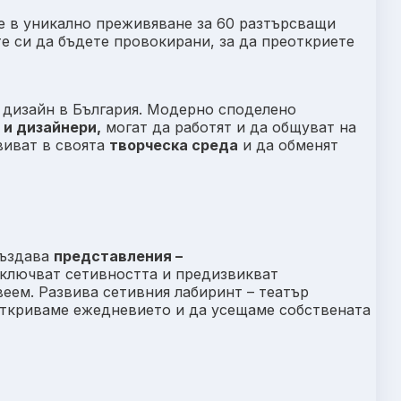
е в уникално преживяване за 60 разтърсващи
е си да бъдете провокирани, за да преоткриете
 и дизайн в България. Mодерно споделено
 и дизайнери,
могат да работят и да общуват на
виват в своята
творческа среда
и да обменят
създава
представления –
ключват сетивността и предизвикват
веем. Развива сетивния лабиринт – театър
еоткриваме ежедневието и да усещаме собствената