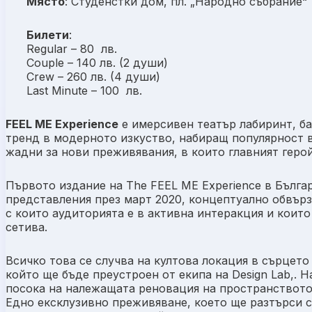
Място
: Студенстки дом, пл. „Народно събрание“ 
Билети
:
Regular – 80 лв.
Couple – 140 лв. (2 души)
Crew – 260 лв. (4 души)
Last Minute – 100 лв.
FEEL ME Experience
е имерсивен театър лабиринт, баз
тренд в модерното изкуство, набиращ популярност 
жадни за нови преживявания, в които главният герой
Първото издание на Тhe FEEL ME Experience в Бълга
представления през март 2020, концептуално обвърз
с които аудиторията е в активна интеракция и коит
сетива.
Всичко това се случва на култова локация в сърцет
който ще бъде преустроен от екипа на Design Lab,. 
посока на належащата реновация на пространството
Едно ексклузивно преживяване, което ще разтърси 