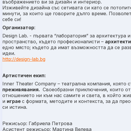
въображението ви за дизайн и интериор.
Изживейте дизайна със сетивата си като се потопит
минути, за които ще говорите дълго време. Позволет
себе си!
Организатор
:
Design Lab. - първата “лаборатория” за архитектура
пространство, където професионалисти –
архитекти
едно място; където да имат възможността да се раз
идеи.
http://design-lab.bg
Артистичен екип:
Inner Theater Company – театрална компания, която 
преживявания.
Своеобразни приключения, които от
отношението ни към нас самите и света, в който жи
и
играе
с формата, методите и контекста, за да пр
си истина.
Режисьор: Габриела Петрова
Асистент режисьор: Мартина Велева