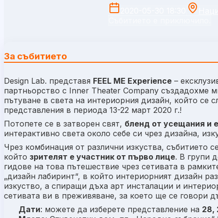
2020-05-30 18:30
Наци
Събитието е приключило.
За събитието
Design Lab. представя
FEEL ME Experience
– ексклузи
партньорство с Inner Theater Company създадохме 
пътуване в света на интериорния дизайн, който се сл
представления в периода 13-22 март 2020 г.!
Потопете се в затворен свят,
бленд от усещания и 
интерактивно света около себе си чрез дизайна, из
Чрез комбинация от различни изкуства, събитието се
който
зрителят е участник от първо лице
. В групи
гидове на това пътешествие чрез сетивата в рамките
„дизайн лабиринт“, в който интериорният дизайн р
изкуство, а спиращи дъха арт инсталации и интерио
сетивата ви в преживяване, за което ще се говори д
Дати
: можете да изберете представление на
28, 