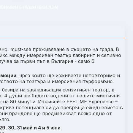
онален студентски дом
вно, must-see преживяване в сърцето на града. В
микс между имерсивен театър лабиринт и сетивно
учва за първи път в България - само 6
емоции
, чрез които ще изживеете неповторимо и
куството на театъра и имерсивния пърформънс.
 базира на завладяващия сензитивен театър, в
 до 4 души ще бъдете водени от нашите мистични
 на 80 минути. Изживейте FEEL ME Experience –
азкрива потенциала си да превръща ежедневието в
рни брандове ще предизвикват всяко едно от
ълго.
29, 30, 31 май и 4 и 5 юни
.