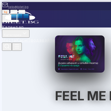
help@bilet.bg
bg
|
en
|
gr
Вход
Календар
Категории
Места
Каси
Продавайте с нас
Ваучери
Новини
П
България
FEEL ME 