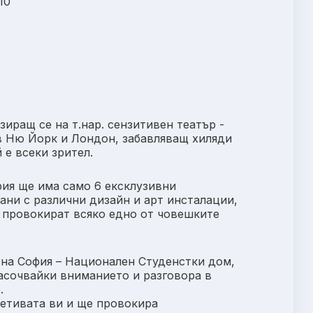
10
иращ се на т.нар. сензитивен театър -
в Ню Йорк и Лондон, забавляващ хиляди
 е всеки зрител.
рия ще има само 6 ексклузивни
ани с различни дизайн и арт инсталации,
о провокират всяко едно от човешките
о на София – Национален Студенстки дом,
Насочвайки вниманието и разговора в
.
сетивата ви и ще провокира