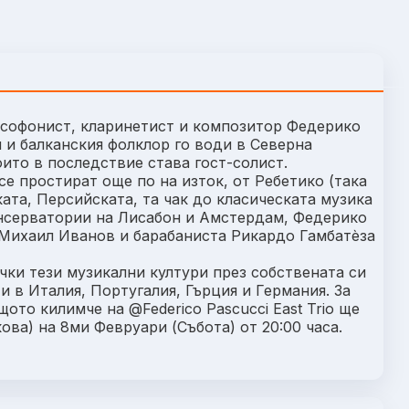
ксофонист, кларинетист и композитор Федерико
я и балканския фолклор го води в Северна
оито в последствие става гост-солист.
е простират още по на изток, от Ребетико (така
ата, Персийската, та чак до класическата музика
нсерватории на Лисабон и Амстердам, Федерико
 Михаил Иванов и барабаниста Рикардо Гамбатѐза
ички тези музикални култури през собствената си
и в Италия, Португалия, Гърция и Германия. За
ото килимче на @Federico Pascucci East Trio ще
ова) на 8ми Февруари (Събота) от 20:00 часа.