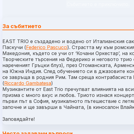
Събитието е приключило.
За събитието
EAST TRIO е създадено и водено от Италианския са
Паскучи (
Federico Pascucci
). Страстта му към ромски
Македония, където се учи от ‘Кочани Оркестар’, на к
Творческите търсения на Федерико и неговото трио с
нареченият Гръцки блуз), през Отоманската, Арменск
на Южна Индия. След обучението си в джазовите ко
се завръща в родния Рим. Там среща контрабасиста
(
Riccardo Gambatesa
)
Музикантите от East Trio пречупват влиянията на вс
призма с много вкус и любов. Триото изнася концерт
първи път в София, музикалното пътешествие с летящ
започне и ще завърши в Чайната, (в киносалон Влайк
Заповядайте!
Често задавани въпроси