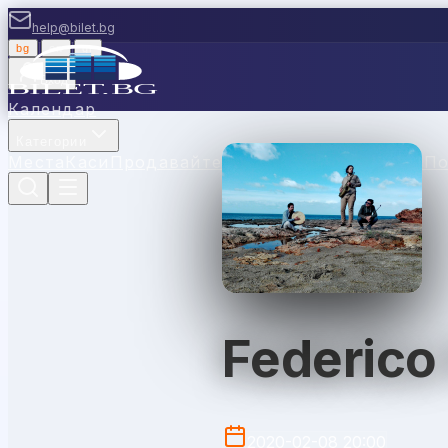
help@bilet.bg
bg
|
en
|
gr
Вход
Календар
Категории
Места
Каси
Продавайте с нас
Ваучери
Новини
П
Federico 
2020-02-08 20:00