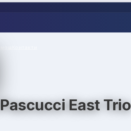
омощ
Контакти
Pascucci East Tri