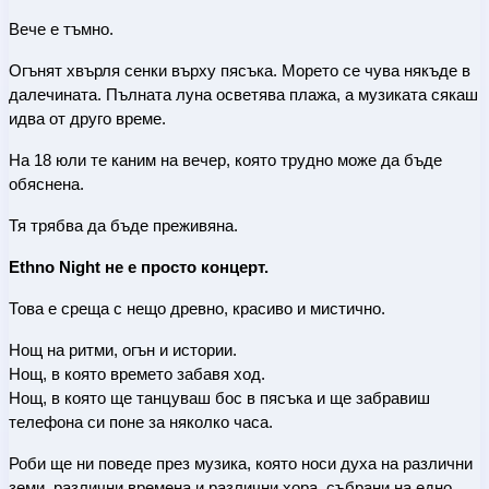
Вече е тъмно.
Огънят хвърля сенки върху пясъка. Морето се чува някъде в 
далечината. Пълната луна осветява плажа, а музиката сякаш 
идва от друго време.
На 18 юли те каним на вечер, която трудно може да бъде 
обяснена.
Тя трябва да бъде преживяна.
Ethno Night не е просто концерт.
Това е среща с нещо древно, красиво и мистично.
Нощ на ритми, огън и истории.
Нощ, в която времето забавя ход.
Нощ, в която ще танцуваш бос в пясъка и ще забравиш 
телефона си поне за няколко часа.
Роби ще ни поведе през музика, която носи духа на различни 
земи, различни времена и различни хора, събрани на едно 