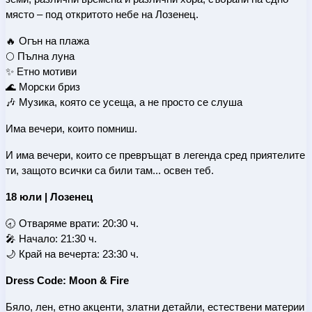
място – под откритото небе на Лозенец.
🔥 Огън на плажа
🌕 Пълна луна
✨ Етно мотиви
🌊 Морски бриз
🎶 Музика, която се усеща, а не просто се слуша
Има вечери, които помниш.
И има вечери, които се превръщат в легенда сред приятелите 
ти, защото всички са били там... освен теб.
18 юли | Лозенец
🕣 Отваряме врати: 20:30 ч.
🎤 Начало: 21:30 ч.
🌙 Край на вечерта: 23:30 ч.
Dress Code: Moon & Fire
Бяло, лен, етно акценти, златни детайли, естествени материи 