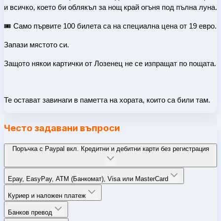
и всичко, което би облякъл за нощ край огъня под пълна луна.
🎟️ Само първите 100 билета са на специална цена от 19 евро.
Запази мястото си.
Защото някои картички от Лозенец не се изпращат по пощата.
Те остават завинаги в паметта на хората, които са били там.
Често задавани въпроси
Поръчка с Paypal вкл. Кредитни и дебитни карти без регистрация
Epay, EasyPay, ATM (Банкомат), Visa или MasterCard
Куриер и наложен платеж
Банков превод