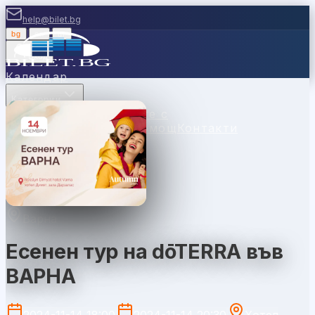
help@bilet.bg
bg
|
en
|
gr
Вход
Календар
Категории
Места
Каси
Продавайте с
нас
Ваучери
Новини
Помощ
Контакти
Варна
Есенен тур на dōTERRA във
ВАРНА
2024-11-14 18:00
2024-11-14 20:30
Хотел