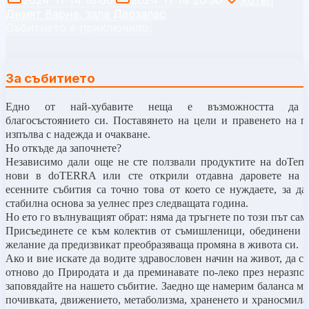
Димят Варна, зала Дарзалас
Събитието е приключило.
За събитието
Едно от най-хубавите неща е възможността да 
благосъстоянието си. Поставянето на цели и правенето на 
изпълва с надежда и очакване.
Но откъде да започнете?
Независимо дали още не сте ползвали продуктите на doTerra
нови в doTERRA или сте открили отдавна даровете на п
есенните събития са точно това от което се нуждаете, за да
стабилна основа за уелнес през следващата година.
Но ето го вълнуващият обрат: няма да тръгнете по този път сам
Присъединете се към колектив от съмишленици, обединени 
желание да предизвикат преобразяваща промяна в живота си.
Ако и вие искате да водите здравословен начин на живот, да се
отново до Природата и да преминавате по-леко през неразпо
заповядайте на нашето събитие. Заедно ще намерим баланса ме
почивката, движението, метаболизма, храненето и храносмилан