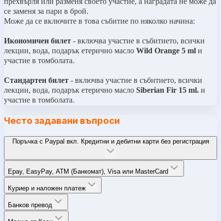
прехвърля или разменя своето участие, а наградата не може да
се заменя за пари в брой.
Може да се включите в това събитие по няколко начина:
Икономичен билет
- включва участие в събитието, всички
лекции, вода, подарък етерично масло
Wild Orange
5 ml
и
участие в томболата.
Стандартен билет
- включва участие в събитието, всички
лекции, вода, подарък етерично масло
Siberian Fir 15 ml.
и
участие в томболата.
Често задавани въпроси
Поръчка с Paypal вкл. Кредитни и дебитни карти без регистрация
Epay, EasyPay, ATM (Банкомат), Visa или MasterCard
Куриер и наложен платеж
Банков превод