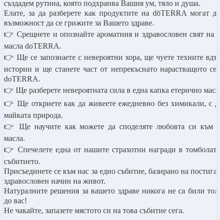
създадем рутина, която подхранва Вашия ум, тяло и душа.
Елате, за
да разберете как продуктите на dōTERRA могат д
възможност да се грижите за Вашето здраве
.
👉
Срещнете и опознайте ароматния и здравословен свят на 
масла doTERRA.
👉
Ще се запознаете с невероятни хора, ще чуете техните вд
истории и ще станете част от непрекъснато нарастващото се
doTERRA.
👉
Ще разберете невероятната сила в една капка етерично масл
👉
Ще откриете как да живеете ежедневно без химикали, с д
майката природа.
👉
Ще научите как можете да споделяте любовта си към е
масла.
👉
Спечелете една от нашите страхотни награди в томболата
събитието.
Присъединете се към нас за едно събитие, базирано на постиган
здравословен начин на живот.
Натуралните решения за вашето здраве никога не са били тол
до вас!
Не чакайте, запазете мястото си на това събитие сега
.