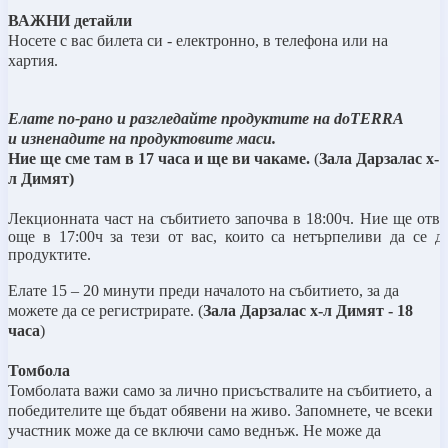
ВАЖНИ детайли
Носете с вас билета си - електронно, в телефона или на
хартия.
Елате по-рано и разгледайте продуктите на doTERRA
и
изненадите на продуктовите маси.
Ние ще сме там в 17 часа и ще ви чакаме.
(
Зала Дарзалас х-
л Димят)
Лекционната част на събитието започва в 1
8
:00ч. Ние ще отв
още в 1
7
:
0
0ч за тези от вас, които са нетърпеливи да се д
продуктите.
Елате 15 – 20 минути преди началото на събитието, за да
можете да се регистрирате. (
Зала Дарзалас х-л Димят -
18
часа
)
Томбола
Томболата важи само за лично присъствалите на събитието, а
победителите ще бъдат обявени на живо. Запомнете, че всеки
участник може да се включи само веднъж. Не може да